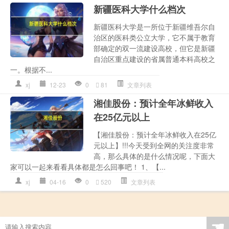
新疆医科大学什么档次
新疆医科大学是一所位于新疆维吾尔自
治区的医科类公立大学，它不属于教育
部确定的双一流建设高校，但它是新疆
自治区重点建设的省属普通本科高校之
一。根据不...
xj
12-23
0
81
文章列表
湘佳股份：预计全年冰鲜收入
在25亿元以上
【湘佳股份：预计全年冰鲜收入在25亿
元以上】!!!今天受到全网的关注度非常
高，那么具体的是什么情况呢，下面大
家可以一起来看看具体都是怎么回事吧！ 1、【...
xj
04-16
0
520
文章列表
☚