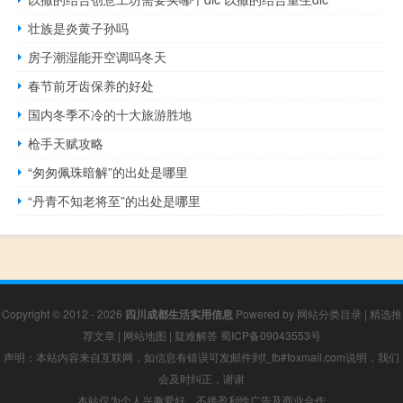
壮族是炎黄子孙吗
房子潮湿能开空调吗冬天
春节前牙齿保养的好处
国内冬季不冷的十大旅游胜地
枪手天赋攻略
“匆匆佩珠暗解”的出处是哪里
“丹青不知老将至”的出处是哪里
Copyright © 2012 - 2026
四川成都生活实用信息
Powered by
网站分类目录
|
精选推
荐文章
|
网站地图
|
疑难解答
蜀ICP备09043553号
声明：本站内容来自互联网，如信息有错误可发邮件到f_fb#foxmail.com说明，我们
会及时纠正，谢谢
本站仅为个人兴趣爱好，不接盈利性广告及商业合作