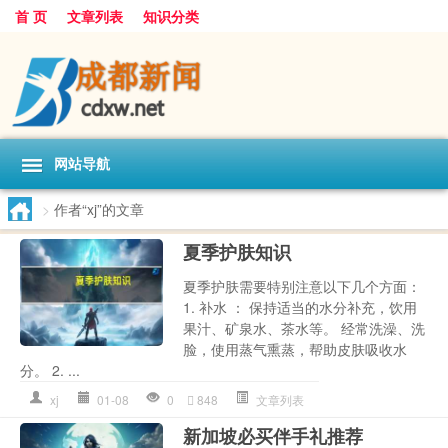
首 页
文章列表
知识分类
网站导航
>
作者“xj”的文章
夏季护肤知识
夏季护肤需要特别注意以下几个方面：
1. 补水 ： 保持适当的水分补充，饮用
果汁、矿泉水、茶水等。 经常洗澡、洗
脸，使用蒸气熏蒸，帮助皮肤吸收水
分。 2. ...
xj
01-08
0
848
文章列表
新加坡必买伴手礼推荐