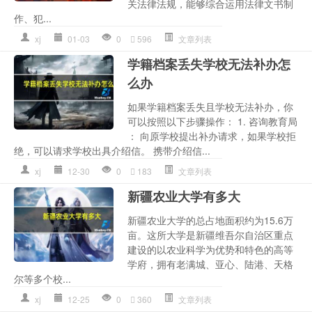
关法律法规，能够综合运用法律文书制
作、犯...
xj
01-03
0
596
文章列表
学籍档案丢失学校无法补办怎
么办
如果学籍档案丢失且学校无法补办，你
可以按照以下步骤操作： 1. 咨询教育局
： 向原学校提出补办请求，如果学校拒
绝，可以请求学校出具介绍信。 携带介绍信...
xj
12-30
0
183
文章列表
新疆农业大学有多大
新疆农业大学的总占地面积约为15.6万
亩。这所大学是新疆维吾尔自治区重点
建设的以农业科学为优势和特色的高等
学府，拥有老满城、亚心、陆港、天格
尔等多个校...
xj
12-25
0
360
文章列表