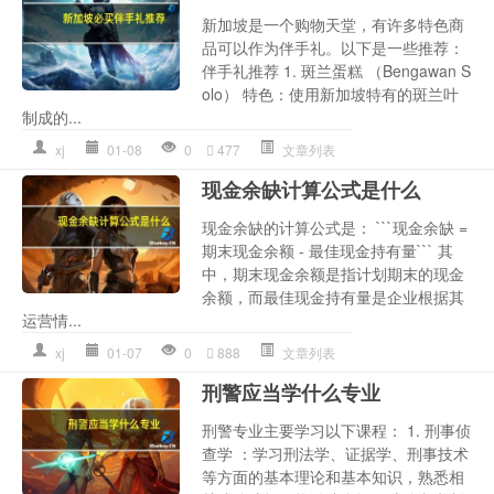
新加坡是一个购物天堂，有许多特色商
品可以作为伴手礼。以下是一些推荐：
伴手礼推荐 1. 斑兰蛋糕 （Bengawan S
olo） 特色：使用新加坡特有的斑兰叶
制成的...
xj
01-08
0
477
文章列表
现金余缺计算公式是什么
现金余缺的计算公式是： ```现金余缺 =
期末现金余额 - 最佳现金持有量``` 其
中，期末现金余额是指计划期末的现金
余额，而最佳现金持有量是企业根据其
运营情...
xj
01-07
0
888
文章列表
刑警应当学什么专业
刑警专业主要学习以下课程： 1. 刑事侦
查学 ：学习刑法学、证据学、刑事技术
等方面的基本理论和基本知识，熟悉相