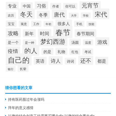
元宵节
习俗
专业
中国
作者
你可以
冬天
宋代
唐代
冬季
农历
学校
大学
很多人
宝宝
寓意
工作
手机
年初
技能
春节
攻略
时间
新年
春节期间
梦幻西游
游戏
汤圆
是一个
是一种
温度
的人
疫情
礼物
的是
红包
考试
自己的
还不
诗人
英语
都是
诗词
长辈
银行
猜你想看的文章
持有医药股过年会涨吗
拜年的意义感情
以撒的结合创意工坊需要买哪个dlc 以撒的结合重生dlc