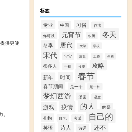
标签
习俗
专业
中国
作者
冬天
元宵节
你可以
农历
者提供更健
唐代
冬季
学校
大学
宋代
宝宝
寓意
工作
年初
攻略
很多人
手机
技能
春节
时间
新年
春节期间
是一个
是一种
梦幻西游
汤圆
温度
的人
疫情
游戏
的是
自己的
力。
礼物
红包
考试
还不
诗人
英语
诗词