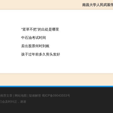
南昌大学人民武装
“竖草不把”的出处是哪里
中石油考试时间
卖出股票何时到账
孩子过年前多久剪头发好
选推荐文章
|
网站地图
|
疑难解答
蜀ICP备09043553号
，我们会及时纠正，谢谢