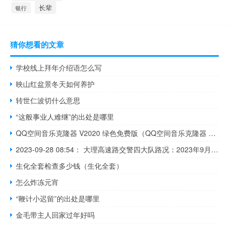
长辈
银行
猜你想看的文章
学校线上拜年介绍语怎么写
映山红盆景冬天如何养护
转世仁波切什么意思
“这般事业人难继”的出处是哪里
QQ空间音乐克隆器 V2020 绿色免费版（QQ空间音乐克隆器 V2020 绿色免费版功能简介）
2023-09-28 08:54： 大理高速路交警四大队路况：2023年9月28日8时47分，天气多云，大丽高速公路（大理段）、丽上高速公路（大理段）、攀云高速公路（大理段）、鹤剑兰高速沙溪支线道路双向通行正常。交警提示：驾车出行前检查好车辆状况，行驶时遵守道路限速规定，保持安全车距，不要随意变道，不随意停车，如车辆发生事故 ​​​
生化全套检查多少钱（生化全套）
怎么炸冻元宵
“鞭计小迟留”的出处是哪里
金毛带主人回家过年好吗