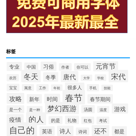
标签
元宵节
习俗
专业
中国
作者
你可以
冬天
宋代
唐代
冬季
农历
学校
大学
很多人
宝宝
寓意
工作
手机
年初
技能
春节
攻略
时间
新年
春节期间
梦幻西游
游戏
汤圆
是一个
是一种
温度
的人
疫情
礼物
的是
红包
考试
自己的
还不
诗人
英语
都是
诗词