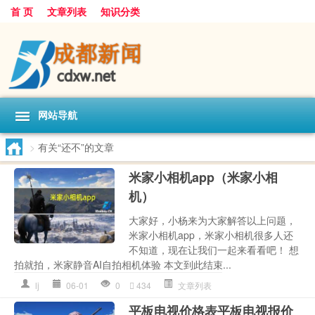
首 页
文章列表
知识分类
网站导航
>
有关“还不”的文章
米家小相机app（米家小相
机）
大家好，小杨来为大家解答以上问题，
米家小相机app，米家小相机很多人还
不知道，现在让我们一起来看看吧！ 想
拍就拍，米家静音AI自拍相机体验 本文到此结束...
lj
06-01
0
434
文章列表
平板电视价格表平板电视报价