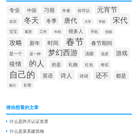
元宵节
习俗
专业
中国
作者
你可以
冬天
宋代
唐代
冬季
农历
学校
大学
很多人
宝宝
寓意
工作
手机
年初
技能
春节
攻略
时间
新年
春节期间
梦幻西游
游戏
汤圆
是一个
是一种
温度
的人
疫情
礼物
的是
红包
考试
自己的
还不
诗人
英语
都是
诗词
长辈
银行
猜你想看的文章
什么是跨月认证发票
什么是渠系建筑物