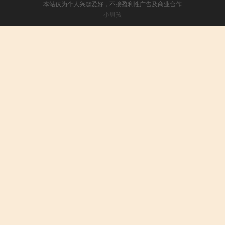
本站仅为个人兴趣爱好，不接盈利性广告及商业合作
小男孩