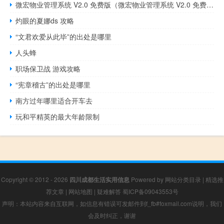
微宏物业管理系统 V2.0 免费版（微宏物业管理系统 V2.0 免费版功能简介）
灼眼的夏娜ds 攻略
“文君欢爱从此毕”的出处是哪里
人头蜂
职场保卫战 游戏攻略
“宪章稽古”的出处是哪里
南方过年哪里适合开车去
玩和平精英的最大年龄限制
Copyright © 2012 - 2026
四川成都生活实用信息
Powered by
网站分类目录
|
精选推
荐文章
|
网站地图
|
疑难解答
蜀ICP备09043553号
声明：本站内容来自互联网，如信息有错误可发邮件到f_fb#foxmail.com说明，我们
会及时纠正，谢谢