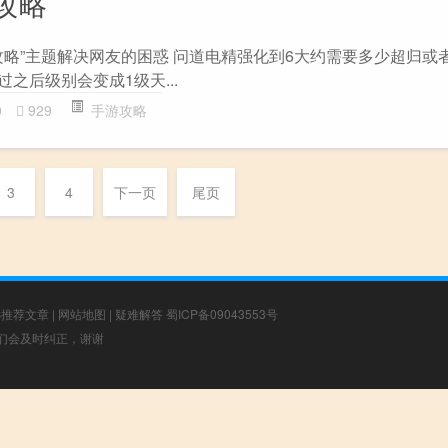
攻略
略”主题解决网友的困惑 问道电精强化到6大约需要多少超归或者
过之后级别会变成1级天...
0
929
手游攻略
3
4
下一页
尾页
选推荐文章
|
网站地图
|
疑难解答
蜀ICP备09043553号
，我们会及时纠正，谢谢