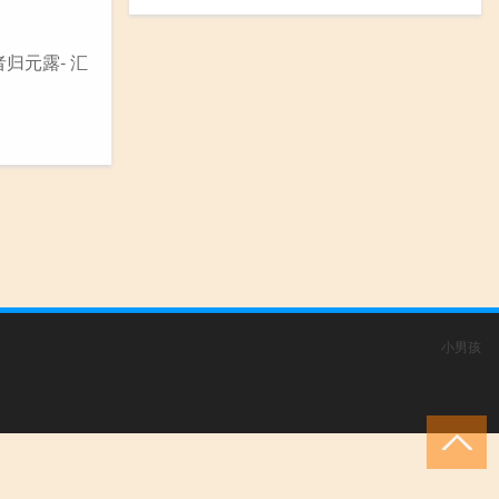
归元露- 汇
小男孩