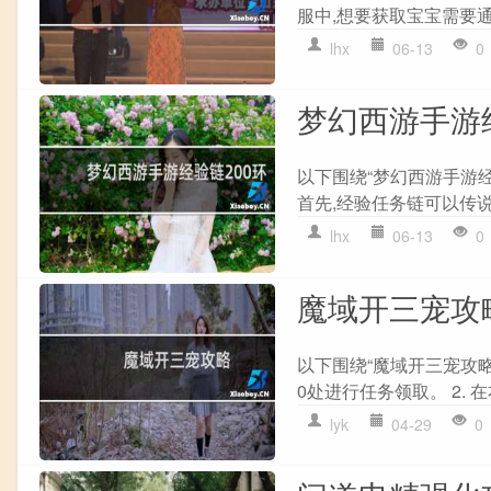
服中,想要获取宝宝需要通
lhx
06-13
0
梦幻西游手游经
以下围绕“梦幻西游手游经
首先,经验任务链可以传说
lhx
06-13
0
魔域开三宠攻
以下围绕“魔域开三宠攻略”
0处进行任务领取。 2. 
lyk
04-29
0