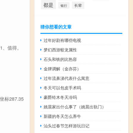
都是
长辈
银行
猜你想看的文章
过年好剧有哪些电视
 1、值得。
梦幻西游蛟龙属性
石头和铁的比热容
金牌调解（金亦芬）
过年流鼻涕代表什么寓意
冬天可以包皮手术吗
豪爵铃木冬天冷吗
标287.35
姚晨家出什么事了（姚晨出轨门）
新疆的冬天怎么养牛
汕头过春节怎样游玩日记