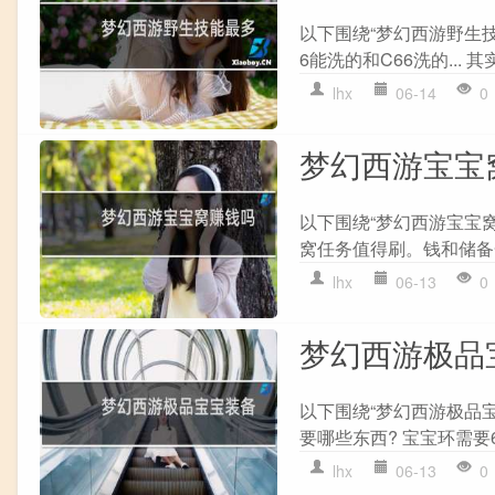
以下围绕“梦幻西游野生技
6能洗的和C66洗的... 其
lhx
06-14
0
梦幻西游宝宝
以下围绕“梦幻西游宝宝
窝任务值得刷。钱和储备金
lhx
06-13
0
梦幻西游极品
以下围绕“梦幻西游极品
要哪些东西? 宝宝环需要60
lhx
06-13
0