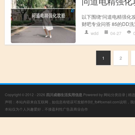
问道电精强化
以下围绕“问道电精强化攻
财吧专业问答 85的DD洗
wdd
04-27
1
2
Copyright © 2012 - 2026
四川成都生活实用信息
Powered by
网站分类目录
|
精
声明：本站内容来自互联网，如信息有错误可发邮件到f_fb#foxmail.com说明
本站仅为个人兴趣爱好，不接盈利性广告及商业合作