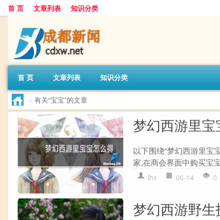
首 页
文章列表
知识分类
首 页
文章列表
知识分类
>
有关“宝宝”的文章
梦幻西游里宝
以下围绕“梦幻西游里宝宝
家,在商会界面中购买宝宝
lhx
06-14
0
梦幻西游野生