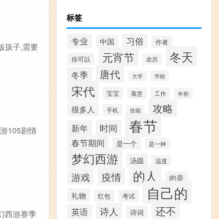
标签
习俗
专业
中国
作者
版孩子,需要
冬天
元宵节
你可以
农历
唐代
冬季
学校
大学
宋代
宝宝
寓意
工作
年初
攻略
很多人
手机
技能
春节
时间
新年
游105剧情
春节期间
是一个
是一种
梦幻西游
汤圆
温度
的人
疫情
游戏
的是
自己的
礼物
红包
考试
还不
诗人
英语
诗词
幻西游赛季