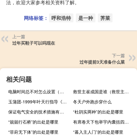
法，欢迎大家参考相关资料了解。
网络标签：
呼和浩特
是一种
荠菜
上一篇
过年买鞋子可以吗现在
下一篇
过年提前3天准备什么菜
相关问题
电脑时间总不对怎么设置（电脑时间不对怎么设置）
救世主崔成国是谁（救世主崔成国）
玉蒲团-1999年叶天行指导《玉蒲团之初入桃源洞》简介
冬天户外跑步穿什么
保证电气安全的技术措施有哪些
“杜鹃实两种”的出处是哪里
“兢兢行石桥”的出处是哪里
有席卷天下包举宇内囊括四海之意并吞八荒之心词类活用
“菲葑无下体”的出处是哪里
“暮入主人门”的出处是哪里