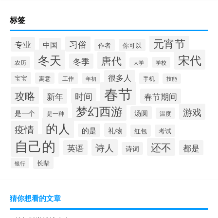
标签
元宵节
习俗
专业
中国
作者
你可以
冬天
宋代
唐代
冬季
农历
学校
大学
很多人
宝宝
寓意
工作
手机
年初
技能
春节
攻略
时间
新年
春节期间
梦幻西游
游戏
汤圆
是一个
是一种
温度
的人
疫情
礼物
的是
红包
考试
自己的
还不
诗人
英语
都是
诗词
长辈
银行
猜你想看的文章