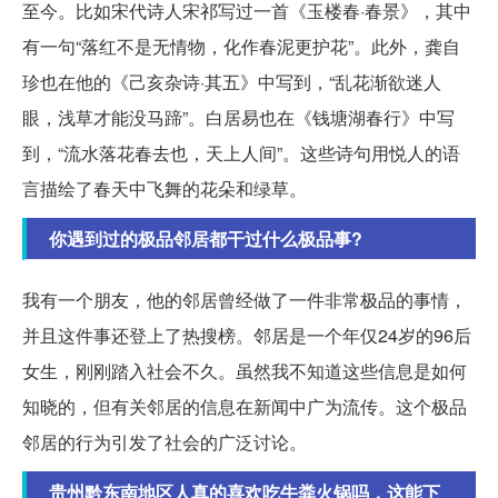
至今。比如宋代诗人宋祁写过一首《玉楼春·春景》，其中
有一句“落红不是无情物，化作春泥更护花”。此外，龚自
珍也在他的《己亥杂诗·其五》中写到，“乱花渐欲迷人
眼，浅草才能没马蹄”。白居易也在《钱塘湖春行》中写
到，“流水落花春去也，天上人间”。这些诗句用悦人的语
言描绘了春天中飞舞的花朵和绿草。
你遇到过的极品邻居都干过什么极品事?
我有一个朋友，他的邻居曾经做了一件非常极品的事情，
并且这件事还登上了热搜榜。邻居是一个年仅24岁的96后
女生，刚刚踏入社会不久。虽然我不知道这些信息是如何
知晓的，但有关邻居的信息在新闻中广为流传。这个极品
邻居的行为引发了社会的广泛讨论。
贵州黔东南地区人真的喜欢吃牛粪火锅吗，这能下