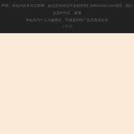
声明：本站内容来自互联网，如信息有错误可发邮件到f_fb#foxmail.com说明，我们
会及时纠正，谢谢
本站仅为个人兴趣爱好，不接盈利性广告及商业合作
小男孩