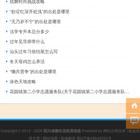
炫舞时尚挑战攻略
“欲绽红深开处浅”的出处是哪里
“无乃岁不宁”的出处是哪里
法学专升本总分多少
过年见导师带什么
汕头过年习俗结尾怎么写
冬天母鸡怎么养活
“懒共贤争”的出处是哪里
涂色天地攻略
花园镇第二小学志愿服务队(关于花园镇第二小学志愿服务队简述)
Copyright © 2012 - 2026
四川成都生活实用信息
Powered by
网站分类目录
|
精选推
荐文章
|
网站地图
|
疑难解答
蜀ICP备09043553号