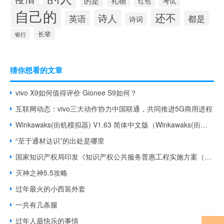
的是
红包
考试
自己的
还不
诗人
英语
都是
诗词
长辈
银行
猜你想看的文章
vivo X9如何值得评价 Gionee S9如何？
互联网动态：vivo三大动作协力中国联通，共同推进5G商用进程
Winkawaks(街机模拟器) V1.63 简体中文版（Winkawaks(街机模拟器) V1.63 简体中文版功能简介）
“至于通材达识”的出处是哪里
国家知识产权局印发《知识产权公共服务普惠工程实施方案（2023—2025年）》
灭神之神5.5攻略
过年最火的小西装外套
一共有几条腿
过年人最快乐的事情