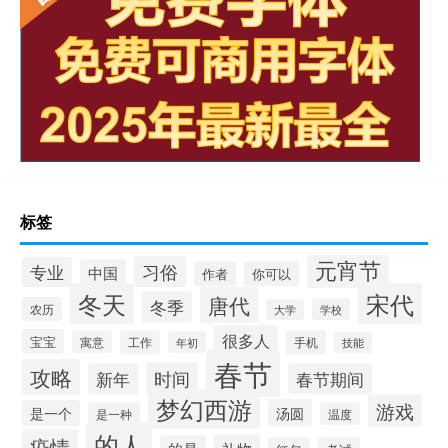
标签
元宵节
习俗
专业
中国
作者
你可以
冬天
宋代
唐代
冬季
农历
学校
大学
很多人
宝宝
寓意
工作
手机
年初
技能
春节
攻略
时间
新年
春节期间
梦幻西游
游戏
汤圆
是一个
是一种
温度
的人
疫情
礼物