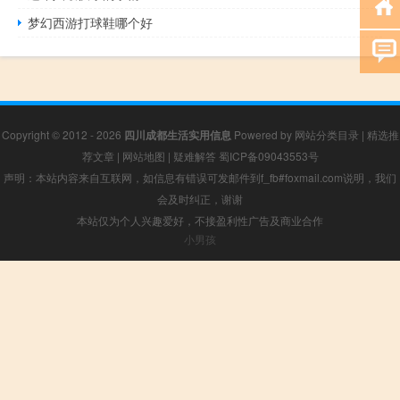
梦幻西游打球鞋哪个好
Copyright © 2012 - 2026
四川成都生活实用信息
Powered by
网站分类目录
|
精选推
荐文章
|
网站地图
|
疑难解答
蜀ICP备09043553号
声明：本站内容来自互联网，如信息有错误可发邮件到f_fb#foxmail.com说明，我们
会及时纠正，谢谢
本站仅为个人兴趣爱好，不接盈利性广告及商业合作
小男孩