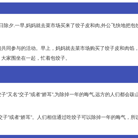
日除夕.一早,妈妈就去菜市场买来了饺子皮和肉,外公飞快地把包
们共同参与的活动。早上，妈妈就去菜市场购买了饺子皮和肉馅
，大家围坐在一起，忙着包饺子。
饺子”又名“交子”或者“娇耳”,为除掉一年的晦气,远方的人们都会跋
交子”或者“娇耳”。人们相信通过吃饺子可以除掉一年的晦气，所