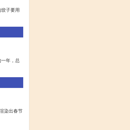
包饺子要用
的一年，总
渲染出春节