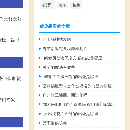
都是
长辈
银行
这个美食爱好
猜你想看的文章
阴阳师神式攻略
的我，最期
春节后返程要核酸检测么
“间者历览诸子之文”的出处是哪里
香芋的做法有哪些
“翠雾霏霏漏声断”的出处是哪里
我们全家就
空调插座型号是什么规格的（空调插座规格）
广州打工能回广西过年吗
我和爸爸一
2023wtt澳门赛会直播吗 WTT澳门冠军赛2023
“六出飞花入户时”的出处是哪里
万千群侠攻略