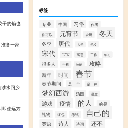
标签
饺子的馅也
习俗
专业
中国
作者
冬天
元宵节
你可以
农历
唐代
冬季
，准备一家
学校
大学
宋代
宝宝
寓意
工作
年初
攻略
很多人
手机
技能
春节
时间
新年
春节期间
是一个
是一种
山涉水回乡
梦幻西游
汤圆
温度
的人
疫情
游戏
的是
以即使远方
自己的
礼物
红包
考试
还不
诗人
英语
诗词