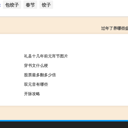
：
包饺子
春节
饺子
过年了养哪些
礼县十几年前元宵节图片
穿书文什么梗
股票最多翻多少倍
双元音有哪些
开脉攻略