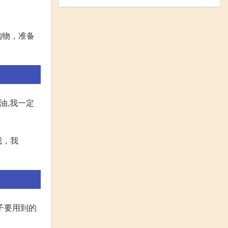
购物，准备
油,我一定
我，我
子要用到的