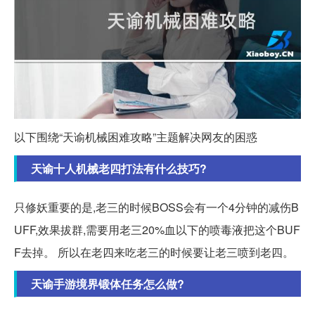
以下围绕“天谕机械困难攻略”主题解决网友的困惑
天谕十人机械老四打法有什么技巧?
只修妖重要的是,老三的时候BOSS会有一个4分钟的减伤B
UFF,效果拔群,需要用老三20%血以下的喷毒液把这个BUF
F去掉。 所以在老四来吃老三的时候要让老三喷到老四。
天谕手游境界锻体任务怎么做?