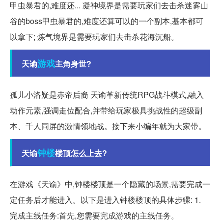
甲虫暴君的,难度还... 凝神境界是需要玩家们去击杀迷雾山
谷的boss甲虫暴君的,难度还算可以的一个副本,基本都可
以拿下; 炼气境界是需要玩家们去击杀花海沉船。
游戏
天谕
主角身世?
孤儿小洛疑是赤帝后裔 天谕革新传统RPG战斗模式,融入
动作元素,强调走位配合,并带给玩家极具挑战性的超级副
本、千人同屏的激情领地战。接下来小编年就为大家带。
钟楼
天谕
楼顶怎么上去?
在游戏《天谕》中,钟楼楼顶是一个隐藏的场景,需要完成一
定任务后才能进入。以下是进入钟楼楼顶的具体步骤: 1.
完成主线任务:首先,您需要完成游戏的主线任务。