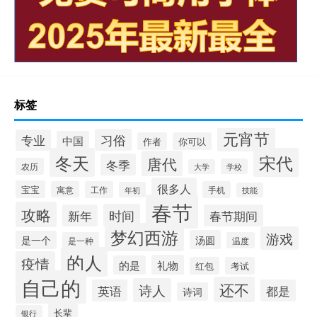
标签
元宵节
习俗
专业
中国
作者
你可以
冬天
宋代
唐代
冬季
农历
学校
大学
很多人
宝宝
寓意
工作
手机
年初
技能
春节
攻略
时间
新年
春节期间
梦幻西游
游戏
汤圆
是一个
是一种
温度
的人
疫情
礼物
的是
红包
考试
自己的
还不
诗人
英语
都是
诗词
长辈
银行