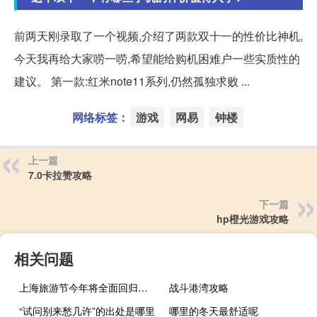
前两天刚录取了一个视频,介绍了两款双十一的性价比神机,
今天我再给大家唠一唠,希望能给购机困难户一些实质性的
建议。 第一款:红米note11系列,仍然孤独求败 ...
网络标签：
游戏
网易
钟楼
上一篇
7.0卡拉赞攻略
下一篇
hp橙光游戏攻略
相关问题
上海旅游节今年将全面回归线下 共计发放各类文旅消费券超8400万元
战斗港湾攻略
“试问别来愁几许”的出处是哪里
哪里的冬天最舒适呢