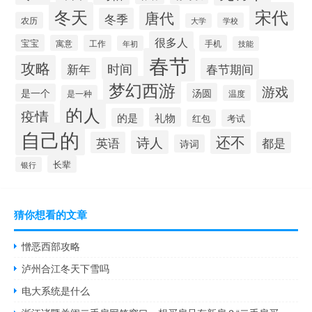
冬天
宋代
唐代
冬季
农历
学校
大学
很多人
宝宝
寓意
工作
手机
年初
技能
春节
攻略
时间
新年
春节期间
梦幻西游
游戏
汤圆
是一个
是一种
温度
的人
疫情
礼物
的是
红包
考试
自己的
还不
诗人
英语
都是
诗词
长辈
银行
猜你想看的文章
憎恶西部攻略
泸州合江冬天下雪吗
电大系统是什么