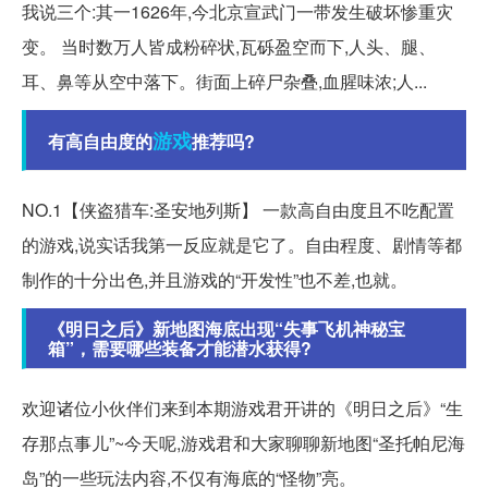
我说三个:其一1626年,今北京宣武门一带发生破坏惨重灾
变。 当时数万人皆成粉碎状,瓦砾盈空而下,人头、腿、
耳、鼻等从空中落下。街面上碎尸杂叠,血腥味浓;人...
游戏
有高自由度的
推荐吗?
NO.1【侠盗猎车:圣安地列斯】 一款高自由度且不吃配置
的游戏,说实话我第一反应就是它了。自由程度、剧情等都
制作的十分出色,并且游戏的“开发性”也不差,也就。
《明日之后》新地图海底出现“失事飞机神秘宝
箱”，需要哪些装备才能潜水获得?
欢迎诸位小伙伴们来到本期游戏君开讲的《明日之后》“生
存那点事儿”~今天呢,游戏君和大家聊聊新地图“圣托帕尼海
岛”的一些玩法内容,不仅有海底的“怪物”亮。