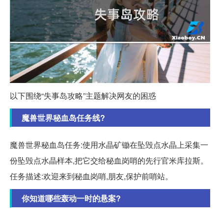
以下围绕“失事岛攻略”主题解决网友的困惑
魔兽世界秘血岛任务线?
魔兽世界秘血岛任务:使用水晶矿锄在坠毁点水晶上采集一
份坠毁点水晶样本,把它交给秘血岗哨的先行官米库拉斯。
任务描述:欢迎来到秘血岗哨,朋友,保护前哨站。
你知道哪些轰动一时的悬案?