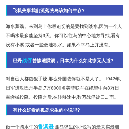
飞机失事我们流落荒岛该如何生存?
海水蒸馏。来到岛上你最迫切的是要找到淡水,因为一个人
不喝水最多能坚持3天。你可以往岛的中心地方寻找,看有
没有小溪,或者一些低洼积水。如果不幸岛上并没有。
战俘
巴丹
曾惨遭蹂躏，日本为什么如此惨无人道?
对自己人都凶狠手辣,那么外国战俘就不是人了。 1942年,
日军进攻巴丹半岛,7万8000名美菲联军在绝望中向3万日
军缴械投降。投降之后,在转移途中,数万战俘被日... 而。
有什么好看的孤岛求生的小说吗?
鲁滨逊
做一个骑水牛的
孤岛求生的小说写的最真实最细