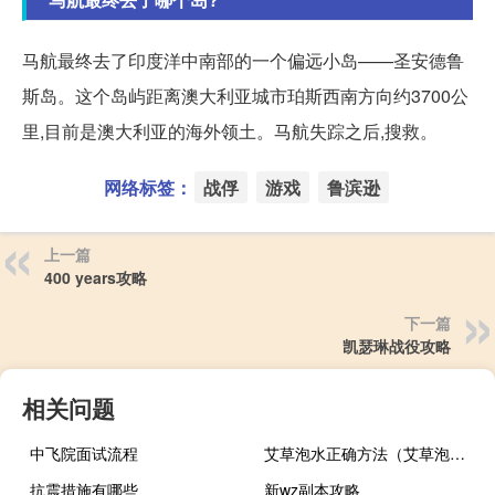
马航最终去了印度洋中南部的一个偏远小岛——圣安德鲁
斯岛。这个岛屿距离澳大利亚城市珀斯西南方向约3700公
里,目前是澳大利亚的海外领土。马航失踪之后,搜救。
网络标签：
战俘
游戏
鲁滨逊
上一篇
400 years攻略
下一篇
凯瑟琳战役攻略
相关问题
中飞院面试流程
艾草泡水正确方法（艾草泡水喝有什么功效）
抗震措施有哪些
新wz副本攻略