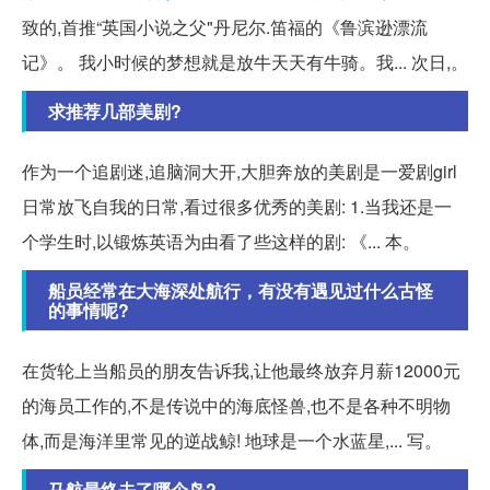
致的,首推“英国小说之父"丹尼尔.笛福的《鲁滨逊漂流
记》。 我小时候的梦想就是放牛天天有牛骑。我... 次日,。
求推荐几部美剧?
作为一个追剧迷,追脑洞大开,大胆奔放的美剧是一爱剧girl
日常放飞自我的日常,看过很多优秀的美剧: 1.当我还是一
个学生时,以锻炼英语为由看了些这样的剧: 《... 本。
船员经常在大海深处航行，有没有遇见过什么古怪
的事情呢?
在货轮上当船员的朋友告诉我,让他最终放弃月薪12000元
的海员工作的,不是传说中的海底怪兽,也不是各种不明物
体,而是海洋里常见的逆战鲸! 地球是一个水蓝星,... 写。
马航最终去了哪个岛?