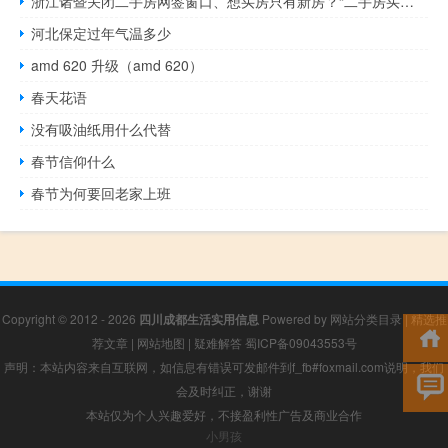
浙江诸暨关闭二手房网签窗口、想买房只有新房？“二手房买卖及网签业务正常办理”
河北保定过年气温多少
amd 620 升级（amd 620）
春天花语
没有吸油纸用什么代替
春节信仰什么
春节为何要回老家上班
Copyright © 2012 - 2026
四川成都生活实用信息
Powered by
网站分类目录
|
精选推
荐文章
|
网站地图
|
疑难解答
蜀ICP备09043553号
声明：本站内容来自互联网，如信息有错误可发邮件到f_fb#foxmail.com说明，我们
会及时纠正，谢谢
本站仅为个人兴趣爱好，不接盈利性广告及商业合作
小男孩