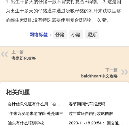
1. 出生十多天的仔猪一般不需要打复合B药物。 2. 这是因
为出生十多天的仔猪通常通过吮吸母猪的乳汁来获取足够
的维生素B群,没有特殊需要使用复合B药物。 3. 猪。
网络标签：
仔猪
小猪
尼斯
上一篇
海岛幻化攻略
下一篇
baldrheart中文攻略
相关问题
会计信息化证有什么用（会计信息化证）
春节期间汽车报废吗
“年来齿发老未老”的出处是哪里
过年重庆自由行攻略图解
汕头有什么培训学校
2023-11-18 20:54： 因交通事故，接交警通知，G0321德上高速莘县北、莘县、莘县南站上饶方向入口临时关闭。 A64idDYy ​​​