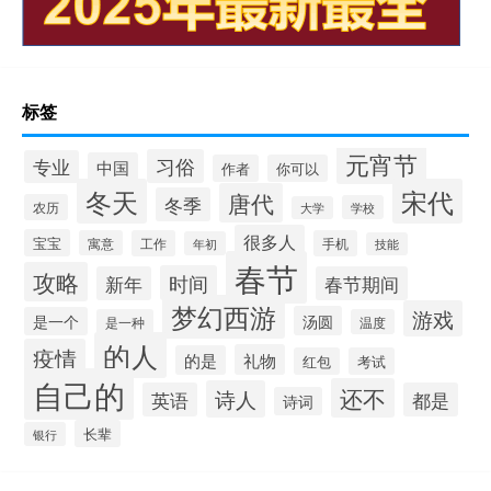
标签
元宵节
习俗
专业
中国
作者
你可以
冬天
宋代
唐代
冬季
农历
学校
大学
很多人
宝宝
寓意
工作
手机
年初
技能
春节
攻略
时间
新年
春节期间
梦幻西游
游戏
汤圆
是一个
是一种
温度
的人
疫情
礼物
的是
红包
考试
自己的
还不
诗人
英语
都是
诗词
长辈
银行