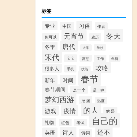
标签
习俗
专业
中国
作者
冬天
元宵节
你可以
农历
唐代
冬季
学校
大学
宋代
宝宝
寓意
工作
年初
攻略
很多人
手机
技能
春节
时间
新年
春节期间
是一个
是一种
梦幻西游
汤圆
温度
的人
疫情
游戏
的是
自己的
礼物
红包
考试
还不
诗人
英语
诗词