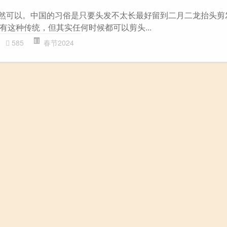
当然可以。中国的习俗是只要头发不太长最好留到二月二龙抬头剪
有这种传统，但其实任何时候都可以剪头...
585
春节2024