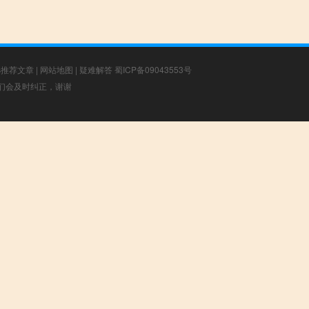
选推荐文章
|
网站地图
|
疑难解答
蜀ICP备09043553号
，我们会及时纠正，谢谢