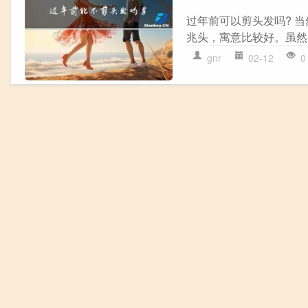
过年前可以剪头发吗? 
兆头，寓意比较好。虽然
gnr
02-12
0