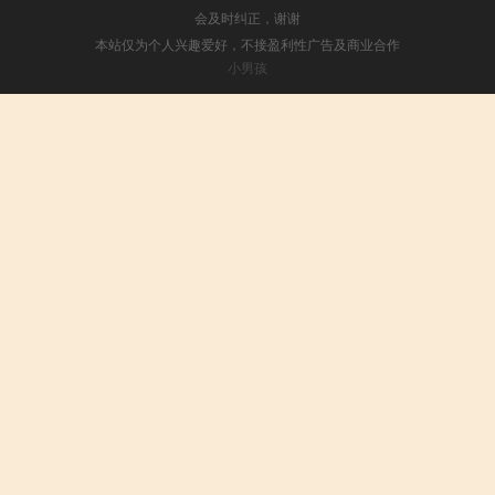
会及时纠正，谢谢
本站仅为个人兴趣爱好，不接盈利性广告及商业合作
小男孩