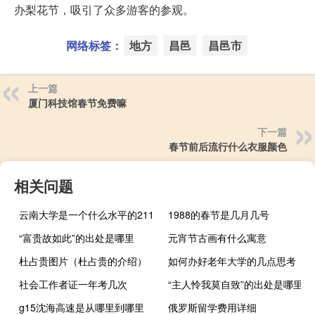
办梨花节，吸引了众多游客的参观。
网络标签：
地方
昌邑
昌邑市
上一篇
厦门科技馆春节免费嘛
下一篇
春节前后流行什么衣服颜色
相关问题
云南大学是一个什么水平的211
1988的春节是几月几号
“富贵故如此”的出处是哪里
元宵节古画有什么寓意
杜占贵图片（杜占贵的介绍）
如何办好老年大学的几点思考
社会工作者证一年考几次
“主人怜我莫自致”的出处是哪里
g15沈海高速是从哪里到哪里
俄罗斯留学费用详细