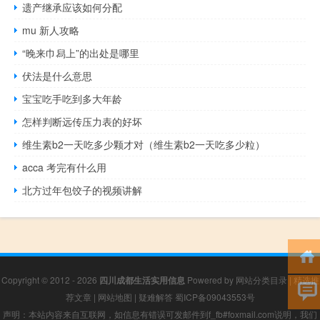
遗产继承应该如何分配
mu 新人攻略
“晚来巾舄上”的出处是哪里
伏法是什么意思
宝宝吃手吃到多大年龄
怎样判断远传压力表的好坏
维生素b2一天吃多少颗才对（维生素b2一天吃多少粒）
acca 考完有什么用
北方过年包饺子的视频讲解
Copyright © 2012 - 2026
四川成都生活实用信息
Powered by
网站分类目录
|
精选推
荐文章
|
网站地图
|
疑难解答
蜀ICP备09043553号
声明：本站内容来自互联网，如信息有错误可发邮件到f_fb#foxmail.com说明，我们