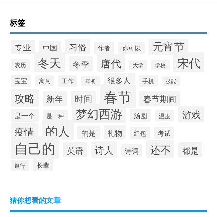
标签
元宵节
习俗
专业
中国
作者
你可以
冬天
宋代
唐代
冬季
农历
学校
大学
很多人
宝宝
寓意
工作
手机
年初
技能
春节
攻略
时间
新年
春节期间
梦幻西游
游戏
汤圆
是一个
是一种
温度
的人
疫情
礼物
的是
红包
考试
自己的
还不
诗人
英语
都是
诗词
长辈
银行
猜你想看的文章