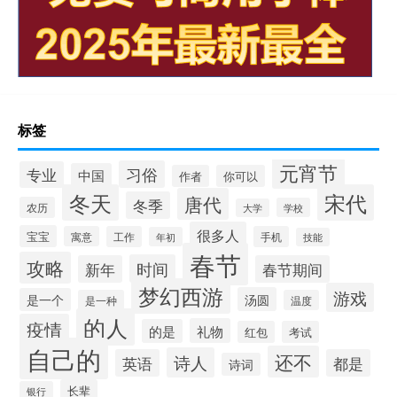
标签
元宵节
习俗
专业
中国
作者
你可以
冬天
宋代
唐代
冬季
农历
学校
大学
很多人
宝宝
寓意
工作
手机
年初
技能
春节
攻略
时间
新年
春节期间
梦幻西游
游戏
汤圆
是一个
是一种
温度
的人
疫情
礼物
的是
红包
考试
自己的
还不
诗人
英语
都是
诗词
长辈
银行