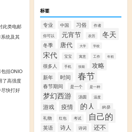
标签
习俗
专业
中国
作者
对此类电邮
冬天
元宵节
你可以
农历
作系统及其
唐代
冬季
学校
大学
宋代
宝宝
寓意
工作
年初
攻略
很多人
手机
技能
括ONIO
春节
时间
新年
用了高强度
春节期间
是一个
是一种
并尽快打好
梦幻西游
汤圆
温度
的人
疫情
游戏
的是
自己的
礼物
红包
考试
还不
诗人
英语
诗词