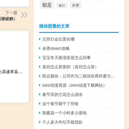
都是
长辈
银行
下一篇
激活锁破解）
猜你想看的文章
元宵灯会位置在哪
余香steam攻略
宝宝冬天脸湿疹是怎么回事
直径怎么算面积（直径怎么算）
2023-11-18 20:54： 因交通事故，接交警通知，G0321德上高速莘县北、莘县、莘县南站上饶方向入口临时关闭。 A64idDYy ​​​
凯众股份：公司作为二级供应商对赛力斯供货缓冲块产品营收占比极小
zero动漫资源（zero动漫下载网站）
春节买的兰花怎么浇水
这个春节都干了些啥
取暖器一个小时多少度电
个人多大年纪不能贷款