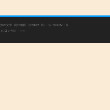
选推荐文章
|
网站地图
|
疑难解答
蜀ICP备09043553号
，我们会及时纠正，谢谢