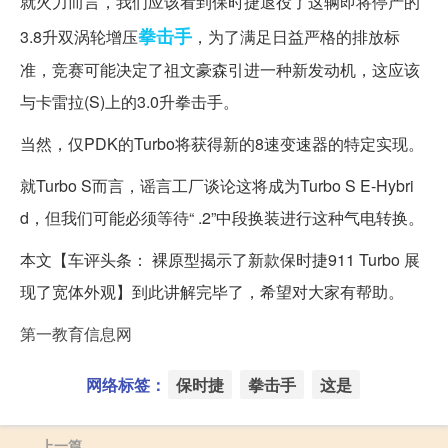
就火力而言，我们应该看到保时捷退役了这辆即将停产的
拳击手
3.8升双涡轮增压
，为了满足日益严格的排放标
准，竞赛可能决定了祖文豪森引进一种新发动机，这应该
与卡雷拉(S)上的3.0升拳击手。
当然，仅PDK的Turbo将获得新的8速变速器的特定实现。
就Turbo S而言，谣言工厂谈论这将成为Turbo S E-Hybri
d，但我们可能必须等待“ .2”中段换装进行这种气电转换。
本文【车评头条： 裸原型揭示了新款保时捷911 Turbo 展
现了宽体外观】到此讲解完毕了，希望对大家有帮助。
第一教育信息网
网络标签：
保时捷
拳击手
这是
上一篇