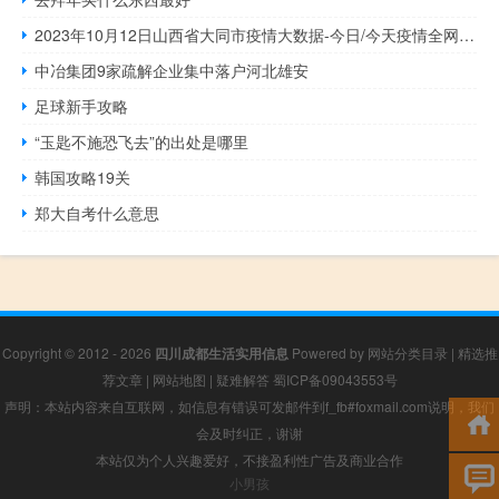
2023年10月12日山西省大同市疫情大数据-今日/今天疫情全网搜索最新实时消息动态情况通知播报
中冶集团9家疏解企业集中落户河北雄安
足球新手攻略
“玉匙不施恐飞去”的出处是哪里
韩国攻略19关
郑大自考什么意思
Copyright © 2012 - 2026
四川成都生活实用信息
Powered by
网站分类目录
|
精选推
荐文章
|
网站地图
|
疑难解答
蜀ICP备09043553号
声明：本站内容来自互联网，如信息有错误可发邮件到f_fb#foxmail.com说明，我们
会及时纠正，谢谢
本站仅为个人兴趣爱好，不接盈利性广告及商业合作
小男孩