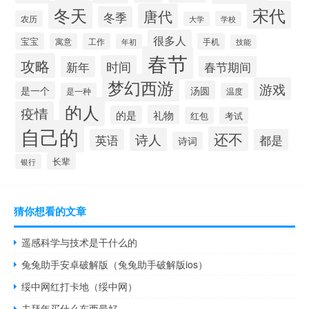
冬天
宋代
唐代
冬季
农历
学校
大学
很多人
宝宝
寓意
工作
手机
年初
技能
春节
攻略
时间
新年
春节期间
梦幻西游
游戏
汤圆
是一个
是一种
温度
的人
疫情
礼物
的是
红包
考试
自己的
还不
诗人
英语
都是
诗词
长辈
银行
猜你想看的文章
遥感科学与技术是干什么的
兔兔助手安卓破解版（兔兔助手破解版ios）
绥中网红打卡地（绥中网）
去拜年买什么东西最好