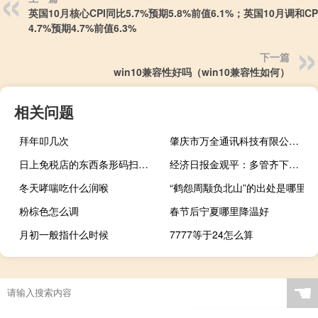
英国10月核心CPI同比5.7%预期5.8%前值6.1%；英国10月调和CP
4.7%预期4.7%前值6.3%
下一篇
win10兼容性好吗（win10兼容性如何）
相关问题
拜年叩几次
肇庆市万全通讯科技有限公司(关于肇庆市万全通讯科技有限公司简述)
日上免税店的东西条形码扫不出来（日上免税店的东西是正品）
经济日报金观平：多管齐下激发民间投资活力
冬天哮喘吃什么润喉
“鹤怨周颙负北山”的出处是哪里
粉棕色怎么调
春节后宁夏哪里降温好
月初一般指什么时候
7777等于24怎么算
☚