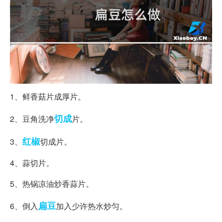
1、鲜香菇片成厚片。
切成
2、豆角洗净
片。
红椒
3、
切成片。
4、蒜切片。
5、热锅凉油炒香蒜片。
扁豆
6、倒入
加入少许热水炒匀。