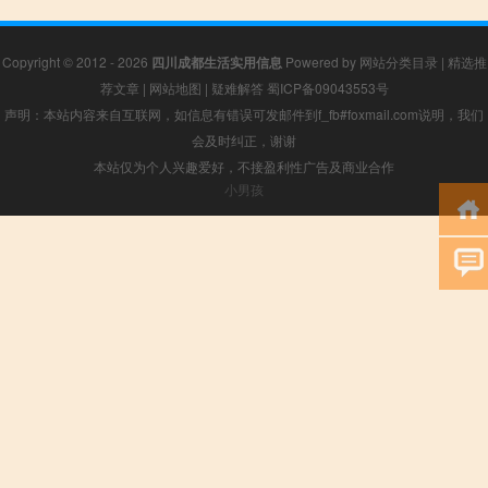
Copyright © 2012 - 2026
四川成都生活实用信息
Powered by
网站分类目录
|
精选推
荐文章
|
网站地图
|
疑难解答
蜀ICP备09043553号
声明：本站内容来自互联网，如信息有错误可发邮件到f_fb#foxmail.com说明，我们
会及时纠正，谢谢
本站仅为个人兴趣爱好，不接盈利性广告及商业合作
小男孩