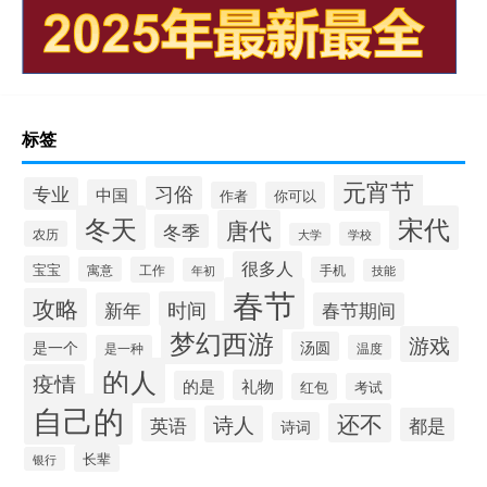
标签
元宵节
习俗
专业
中国
作者
你可以
冬天
宋代
唐代
冬季
农历
学校
大学
很多人
宝宝
寓意
工作
手机
年初
技能
春节
攻略
时间
新年
春节期间
梦幻西游
游戏
汤圆
是一个
是一种
温度
的人
疫情
礼物
的是
红包
考试
自己的
还不
诗人
英语
都是
诗词
长辈
银行