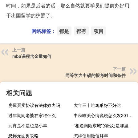
时间，如果是后者的话，那么自然就要学员们提前办好用
于出国留学的护照了。
网络标签：
都是
都有
项目
上一篇
mba课程含金量如何
下一篇
同等学力申硕的报考时间和条件
相关问题
房屋买卖协议有法律效力吗
大年三十吃鸡爪好不好吃
过年期间老婆在家吃什么
中秋唯美心情说说怎么发2018中秋节朋友圈祝福语简短
元宵是不是也是小年
“相逢南陌东城”的出处是哪里
恐怖无面男攻略
怎样使用微信拜年