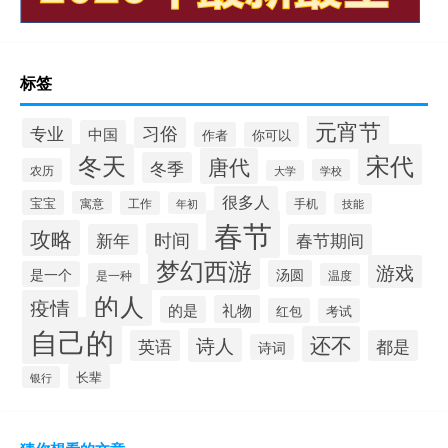
标签
元宵节
习俗
专业
中国
作者
你可以
冬天
宋代
唐代
冬季
农历
学校
大学
很多人
宝宝
寓意
工作
手机
年初
技能
春节
攻略
时间
新年
春节期间
梦幻西游
游戏
汤圆
是一个
是一种
温度
的人
疫情
礼物
的是
红包
考试
自己的
还不
诗人
英语
都是
诗词
长辈
银行