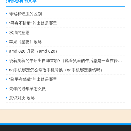
猜你想看的文章
蚱蜢和蝗虫的区别
“寻春不惜醉”的出处是哪里
水浊的意思
苹果《星夜》攻略
amd 620 升级（amd 620）
说着笑着的午后出自哪首歌?（说着笑着的午后总是一直在停留）
qq手机绑定怎么修改手机号换（qq手机绑定要钱吗）
“隆平亦肇兹”的出处是哪里
去年的过年菜怎么做
意识对决 攻略