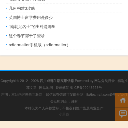
几何构建3攻略
英国博士留学费用是多少
“南朝足名士”的出处是哪里
这个春节都干了些啥
sdformatter手机版（sdformatter）
Copyright © 2012 - 2026
四川成都生活实用信息
Powered by
网站分类目录
|
精选推
荐文章
|
网站地图
|
疑难解答
蜀ICP备09043553号
声明：本站内容来自互联网，如信息有错误可发邮件到f_fb#foxmail.com说明，我们
会及时纠正，谢谢
本站仅为个人兴趣爱好，不接盈利性广告及商业合作
小男孩