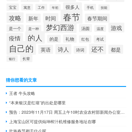
很多人
宝宝
寓意
工作
手机
年初
技能
春节
攻略
时间
新年
春节期间
梦幻西游
游戏
汤圆
是一个
是一种
温度
的人
疫情
礼物
的是
红包
考试
自己的
还不
诗人
英语
都是
诗词
长辈
银行
猜你想看的文章
王者 牛头攻略
“本来银汉是红墙”的出处是哪里
预告：2023年11月17日 周五上午10时农业农村部新闻办公室举行新闻发布会
上海宝山区可提供灿坤榨汁机维修服务地址在哪
壮族春节都干什么呢