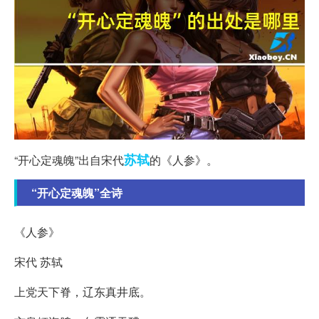
苏轼
“开心定魂魄”出自宋代
的《人参》。
“开心定魂魄”全诗
《人参》
宋代 苏轼
上党天下脊，辽东真井底。