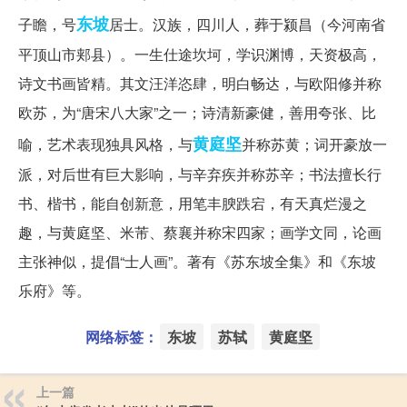
东坡
子瞻，号
居士。汉族，四川人，葬于颍昌（今河南省
平顶山市郏县）。一生仕途坎坷，学识渊博，天资极高，
诗文书画皆精。其文汪洋恣肆，明白畅达，与欧阳修并称
欧苏，为“唐宋八大家”之一；诗清新豪健，善用夸张、比
黄庭坚
喻，艺术表现独具风格，与
并称苏黄；词开豪放一
派，对后世有巨大影响，与辛弃疾并称苏辛；书法擅长行
书、楷书，能自创新意，用笔丰腴跌宕，有天真烂漫之
趣，与黄庭坚、米芾、蔡襄并称宋四家；画学文同，论画
主张神似，提倡“士人画”。著有《苏东坡全集》和《东坡
乐府》等。
网络标签：
东坡
苏轼
黄庭坚
上一篇