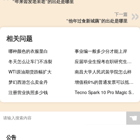
“年来齿发老未老”的出处是哪里
下一篇
“他年过食新城藕”的出处是哪里
相关问题
哪种颜色的衣服显白
事业编一般多少分才能上岸
冬天怎么让车门不冻裂
应届毕业生报考在职研究生有限制吗
WTI原油期货跌幅扩大
南昌大学人民武装学院怎么样
梦幻西游怎么卖金丹
增值税6%的普通发票可以抵扣吗
注册营业执照多少钱
Tecno Spark 10 Pro Magic Skin Edition：仔细看看其独特的皮革设计
☚
公告