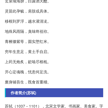
玄泉倾海腴，白露洒天醴。
灵苗此孕毓，肩肢或具体。
移根到罗浮，越水灌清泚。
地殊风雨隔，臭味终祖祢。
青桠缀紫萼，圆实堕红米。
穷年生意足，黄土手自启。
上药无炮炙，龁啮尽根柢。
开心定魂魄，忧恚何足洗。
糜身辅吾生，既食首重稽。
作者简介(苏轼)
苏轼（1037－1101），北宋文学家、书画家、美食家。字