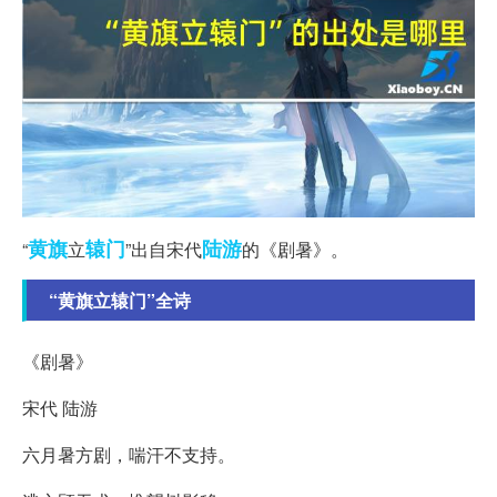
黄旗
辕门
陆游
“
立
”出自宋代
的《剧暑》。
“黄旗立辕门”全诗
《剧暑》
宋代 陆游
六月暑方剧，喘汗不支持。