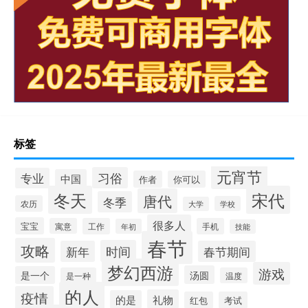
标签
元宵节
习俗
专业
中国
作者
你可以
冬天
宋代
唐代
冬季
农历
学校
大学
很多人
宝宝
寓意
工作
手机
年初
技能
春节
攻略
时间
新年
春节期间
梦幻西游
游戏
汤圆
是一个
是一种
温度
的人
疫情
礼物
的是
红包
考试