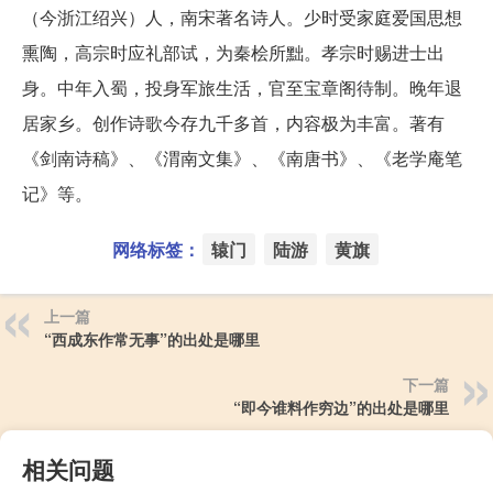
（今浙江绍兴）人，南宋著名诗人。少时受家庭爱国思想
熏陶，高宗时应礼部试，为秦桧所黜。孝宗时赐进士出
身。中年入蜀，投身军旅生活，官至宝章阁待制。晚年退
居家乡。创作诗歌今存九千多首，内容极为丰富。著有
《剑南诗稿》、《渭南文集》、《南唐书》、《老学庵笔
记》等。
网络标签：
辕门
陆游
黄旗
上一篇
“西成东作常无事”的出处是哪里
下一篇
“即今谁料作穷边”的出处是哪里
相关问题