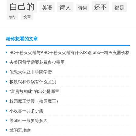
自己的
还不
诗人
英语
都是
诗词
长辈
银行
猜你想看的文章
BC干粉灭火器与ABC干粉灭火器有什么区别 abc干粉灭火器价格
去美国留学需要花费多少费用
伦敦大学亚非学院学费
极铁锅和铁锅有什么区别
“富贵故如此”的出处是哪里
校园魔王动漫（校园魔王）
小欢喜一共多少集
等offer一般要等多久
武闲逛攻略