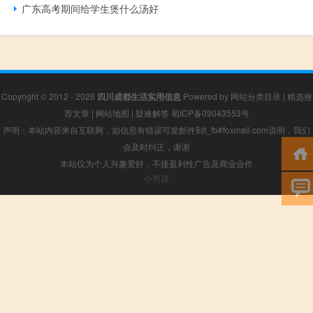
广东高考期间给学生煲什么汤好
Copyright © 2012 - 2026
四川成都生活实用信息
Powered by
网站分类目录
|
精选推
荐文章
|
网站地图
|
疑难解答
蜀ICP备09043553号
声明：本站内容来自互联网，如信息有错误可发邮件到f_fb#foxmail.com说明，我们
会及时纠正，谢谢
本站仅为个人兴趣爱好，不接盈利性广告及商业合作
小男孩