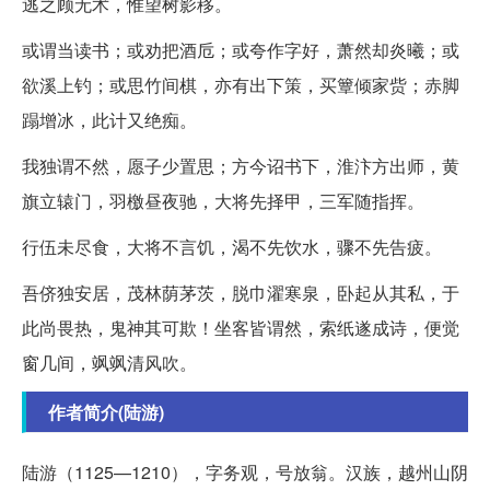
逃之顾无术，惟望树影移。
或谓当读书；或劝把酒卮；或夸作字好，萧然却炎曦；或
欲溪上钓；或思竹间棋，亦有出下策，买簟倾家赀；赤脚
蹋增冰，此计又绝痴。
我独谓不然，愿子少置思；方今诏书下，淮汴方出师，黄
旗立辕门，羽檄昼夜驰，大将先择甲，三军随指挥。
行伍未尽食，大将不言饥，渴不先饮水，骤不先告疲。
吾侪独安居，茂林荫茅茨，脱巾濯寒泉，卧起从其私，于
此尚畏热，鬼神其可欺！坐客皆谓然，索纸遂成诗，便觉
窗几间，飒飒清风吹。
作者简介(陆游)
陆游（1125—1210），字务观，号放翁。汉族，越州山阴