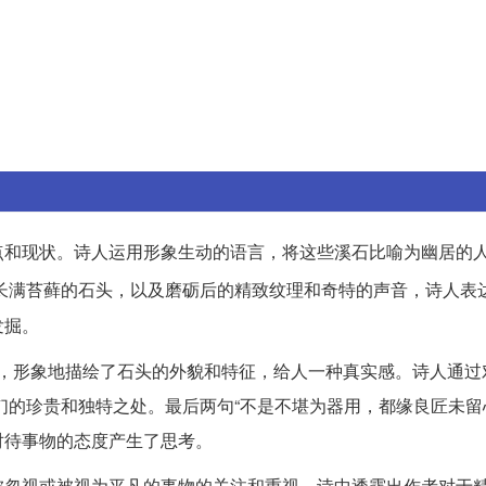
点和现状。诗人运用形象生动的语言，将这些溪石比喻为幽居的
长满苔藓的石头，以及磨砺后的精致纹理和奇特的声音，诗人表
发掘。
等词语，形象地描绘了石头的外貌和特征，给人一种真实感。诗人通
它们的珍贵和独特之处。最后两句“不是不堪为器用，都缘良匠未留
对待事物的态度产生了思考。
被忽视或被视为平凡的事物的关注和重视。诗中透露出作者对于