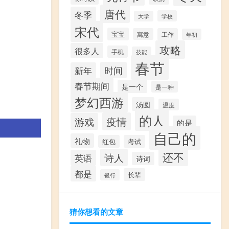
唐代
冬季
学校
大学
宋代
宝宝
寓意
工作
年初
攻略
很多人
手机
技能
春节
时间
新年
春节期间
是一个
是一种
梦幻西游
汤圆
温度
的人
疫情
游戏
的是
自己的
礼物
红包
考试
还不
诗人
英语
诗词
都是
长辈
银行
猜你想看的文章