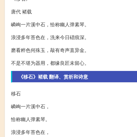
唐代 褚载
嶙峋一片溪中石，恰称幽人弹素琴。
浪浸多年苔色在，洗来今日碏痕深。
磨看粹色何殊玉，敲有奇声直异金。
不是不堪为器用，都缘良匠未留心。
《移石》褚载 翻译、赏析和诗意
移石
嶙峋一片溪中石，
恰称幽人弹素琴。
浪浸多年苔色在，