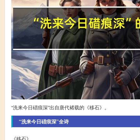
“洗来今日碏痕深”出自唐代褚载的《移石》。
“洗来今日碏痕深”全诗
《移石》