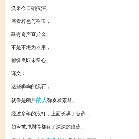
洗来今日碏痕深。
磨看粹色何殊玉，
敲有奇声直异金。
不是不堪为器用，
都缘良匠未留心。
译文：
这些嶙峋的溪石，
的人
就像是幽居
弹奏着素琴。
经过多年的浪打，上面长满了苔藓，
如今被冲刷得都有了深深的痕迹。