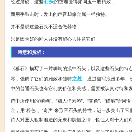
石头
经过磨砺，这些
的纹理变得如同玉一般精致，
而用手敲击时，发出的声音却像金属一样独特。
并不是说这些石头不适合做器物，
只是因为好的匠人并没有留心去注意它们。
诗意和赏析：
《移石》描写了一片嶙峋的溪中石头，以及这些石头的特
之处
琴，强调了它们的雅致和独特
。通过描写浪浸多年、
中的普通石头也有它们的价值和美感，需要被认真对待和
诗中所使用的“嶙峋”、“幽人弹素琴”、“苔色”、“碏痕”
金，用“粹色”、“奇声”来形容石头的特性，进一步突出了
诗人对匠人粗制滥造的无奈和惋惜之情，也让人对于人们
整首诗写实而细致，通过对石头的描写，表达了对生活中