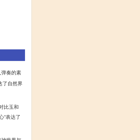
人弹奏的素
达了自然界
过对比玉和
心”表达了
精神世界与