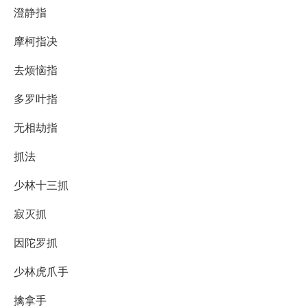
澄静指
摩柯指决
去烦恼指
多罗叶指
无相劫指
抓法
少林十三抓
寂灭抓
因陀罗抓
少林虎爪手
擒拿手