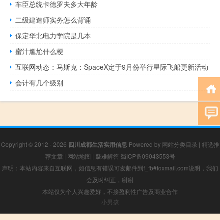
车臣总统卡德罗夫多大年龄
二级建造师实务怎么背诵
保定华北电力学院是几本
蜜汁尴尬什么梗
互联网动态：马斯克：SpaceX定于9月份举行星际飞船更新活动
会计有几个级别
Copyright © 2012 - 2026
四川成都生活实用信息
Powered by
网站分类目录
|
精选推
荐文章
|
网站地图
|
疑难解答
蜀ICP备09043553号
声明：本站内容来自互联网，如信息有错误可发邮件到f_fb#foxmail.com说明，我们
会及时纠正，谢谢
本站仅为个人兴趣爱好，不接盈利性广告及商业合作
小男孩