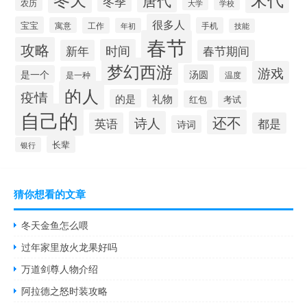
冬季
农历
学校
大学
很多人
宝宝
寓意
工作
手机
年初
技能
春节
攻略
时间
新年
春节期间
梦幻西游
游戏
汤圆
是一个
是一种
温度
的人
疫情
礼物
的是
红包
考试
自己的
还不
诗人
英语
都是
诗词
长辈
银行
猜你想看的文章
冬天金鱼怎么喂
过年家里放火龙果好吗
万道剑尊人物介绍
阿拉德之怒时装攻略