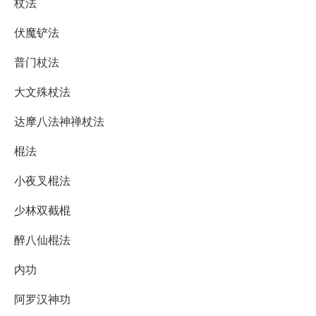
杖法
伏魔铲法
普门杖法
大文殊杖法
达摩八法神禅杖法
棍法
小夜叉棍法
少林双截棍
醉八仙棍法
内功
阿罗汉神功