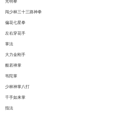
光明拳
闯少林三十三路神拳
偏花七星拳
左右穿花手
掌法
大力金刚手
般若禅掌
韦陀掌
少林神掌八打
千手如来掌
指法