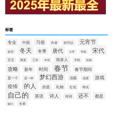
标签
元宵节
习俗
专业
中国
作者
你可以
冬天
宋代
唐代
冬季
农历
学校
大学
很多人
宝宝
寓意
工作
手机
年初
技能
春节
攻略
时间
新年
春节期间
梦幻西游
游戏
汤圆
是一个
是一种
温度
的人
疫情
礼物
的是
红包
考试
自己的
还不
诗人
英语
都是
诗词
长辈
银行