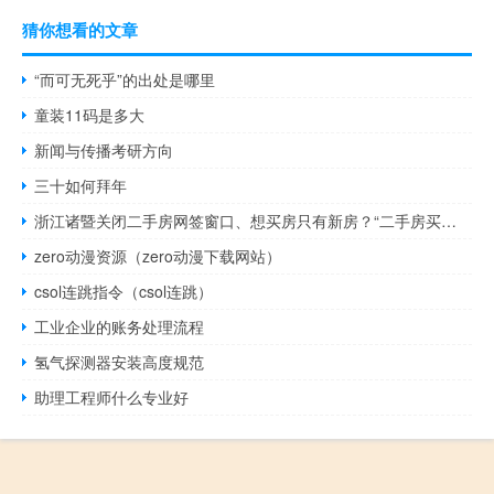
猜你想看的文章
“而可无死乎”的出处是哪里
童装11码是多大
新闻与传播考研方向
三十如何拜年
浙江诸暨关闭二手房网签窗口、想买房只有新房？“二手房买卖及网签业务正常办理”
zero动漫资源（zero动漫下载网站）
csol连跳指令（csol连跳）
工业企业的账务处理流程
氢气探测器安装高度规范
助理工程师什么专业好