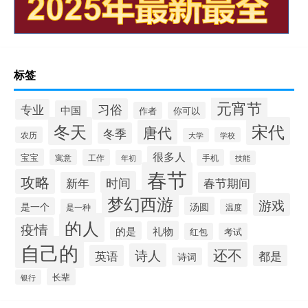
标签
元宵节
习俗
专业
中国
作者
你可以
冬天
宋代
唐代
冬季
农历
学校
大学
很多人
宝宝
寓意
工作
手机
年初
技能
春节
攻略
时间
新年
春节期间
梦幻西游
游戏
汤圆
是一个
是一种
温度
的人
疫情
礼物
的是
红包
考试
自己的
还不
诗人
英语
都是
诗词
长辈
银行