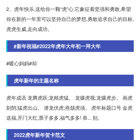
2、虎年快乐,送给你一颗“虎”心,它象征着坚强和勇敢,希望
你在新的一年里可以坚持自己的梦想,勇敢追求自己的目标,
虎虎生威,走向成功。
#新年祝福#2022年虎年大年初一拜大年
#暖心妈妈#却
虎年新年的主题名称
虎年成语 龙腾虎跃;龙精虎猛。 龙骧虎视;龙骧虎步。 画虎
刻鹄;猛虎出山。 潜龙伏虎;燕颔虎须。 虎年标题口号 金虎
送福,开门大红,票子多多,福气多多! 恭... 别。
2022虎年新年贺卡范文