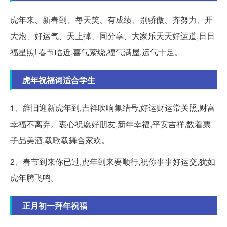
虎年来、新春到、每天笑、有成绩、别骄傲、齐努力、开
大炮、好运气、天上掉、同分享、大家乐天天好运道,日日
福星照! 春节临近,喜气萦绕,福气满屋,运气十足。
虎年祝福词适合学生
1、辞旧迎新虎年到,吉祥吹响集结号,好运财运常关照,财富
幸福不离弃。衷心祝愿好朋友,新年幸福,平安吉祥,数着票
子品美酒,载歌载舞合家欢。
2、春节到来你已过,虎年到来要顺行,祝你事事好运交,犹如
虎年腾飞鸣。
正月初一拜年祝福