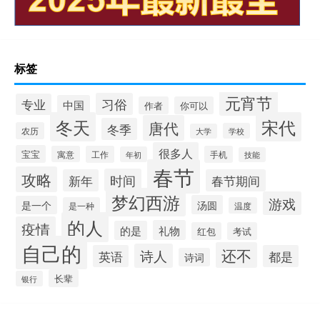
标签
元宵节
习俗
专业
中国
作者
你可以
冬天
宋代
唐代
冬季
农历
学校
大学
很多人
宝宝
寓意
工作
手机
年初
技能
春节
攻略
时间
新年
春节期间
梦幻西游
游戏
汤圆
是一个
是一种
温度
的人
疫情
礼物
的是
红包
考试
自己的
还不
诗人
英语
都是
诗词
长辈
银行