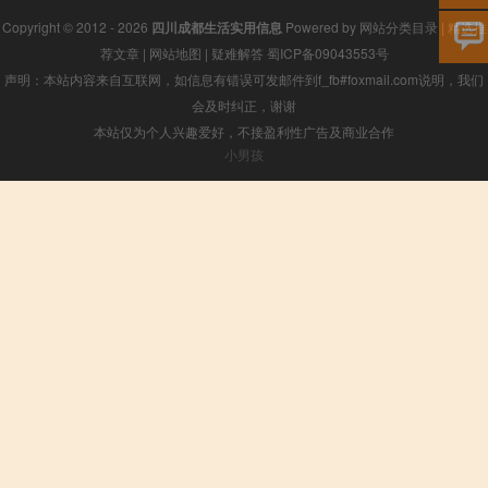
Copyright © 2012 - 2026
四川成都生活实用信息
Powered by
网站分类目录
|
精选推
荐文章
|
网站地图
|
疑难解答
蜀ICP备09043553号
声明：本站内容来自互联网，如信息有错误可发邮件到f_fb#foxmail.com说明，我们
会及时纠正，谢谢
本站仅为个人兴趣爱好，不接盈利性广告及商业合作
小男孩