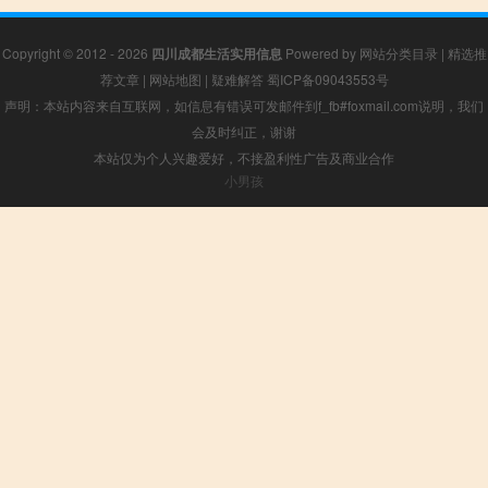
Copyright © 2012 - 2026
四川成都生活实用信息
Powered by
网站分类目录
|
精选推
荐文章
|
网站地图
|
疑难解答
蜀ICP备09043553号
声明：本站内容来自互联网，如信息有错误可发邮件到f_fb#foxmail.com说明，我们
会及时纠正，谢谢
本站仅为个人兴趣爱好，不接盈利性广告及商业合作
小男孩