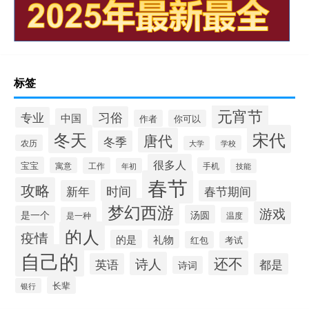
标签
元宵节
习俗
专业
中国
作者
你可以
冬天
宋代
唐代
冬季
农历
学校
大学
很多人
宝宝
寓意
工作
手机
年初
技能
春节
攻略
时间
新年
春节期间
梦幻西游
游戏
汤圆
是一个
是一种
温度
的人
疫情
礼物
的是
红包
考试
自己的
还不
诗人
英语
都是
诗词
长辈
银行