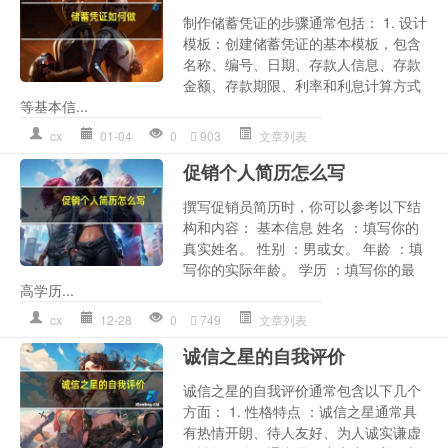
制作储蓄凭证的步骤通常包括： 1. 设计
模板：创建储蓄凭证的基本模板，包含
名称、编号、日期、存款人信息、存款
金额、存款期限、利率和利息计算方式
等基本信...
cx
01-04
0
903
文章列表
促销个人简历怎么写
撰写促销员简历时，你可以参考以下结
构和内容： 基本信息 姓名 ：填写你的
真实姓名。 性别 ：男或女。 年龄 ：填
写你的实际年龄。 学历 ：填写你的最
高学历...
cx
12-28
0
749
文章列表
诚信之星的自我评价
诚信之星的自我评价通常包含以下几个
方面： 1. 性格特点 ：诚信之星通常具
有热情开朗、待人友好、为人诚实谦虚