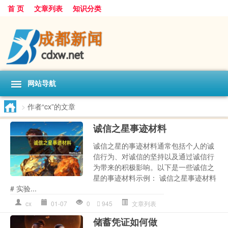
首 页
文章列表
知识分类
网站导航
>
作者“cx”的文章
诚信之星事迹材料
诚信之星的事迹材料通常包括个人的诚
信行为、对诚信的坚持以及通过诚信行
为带来的积极影响。以下是一些诚信之
星的事迹材料示例： 诚信之星事迹材料
# 实验...
cx
01-07
0
945
文章列表
储蓄凭证如何做