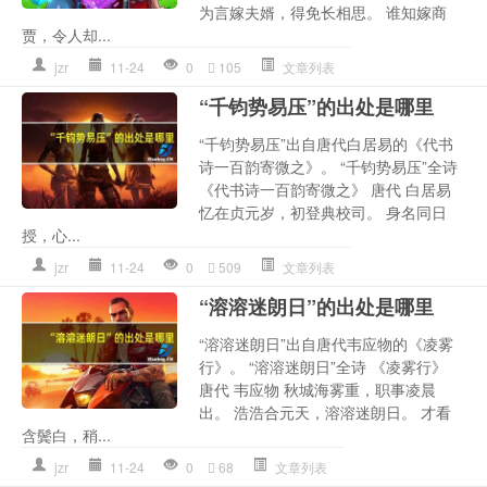
为言嫁夫婿，得免长相思。 谁知嫁商
贾，令人却...
jzr
11-24
0
105
文章列表
“千钧势易压”的出处是哪里
“千钧势易压”出自唐代白居易的《代书
诗一百韵寄微之》。 “千钧势易压”全诗
《代书诗一百韵寄微之》 唐代 白居易
忆在贞元岁，初登典校司。 身名同日
授，心...
jzr
11-24
0
509
文章列表
“溶溶迷朗日”的出处是哪里
“溶溶迷朗日”出自唐代韦应物的《凌雾
行》。 “溶溶迷朗日”全诗 《凌雾行》
唐代 韦应物 秋城海雾重，职事凌晨
出。 浩浩合元天，溶溶迷朗日。 才看
含鬓白，稍...
jzr
11-24
0
68
文章列表