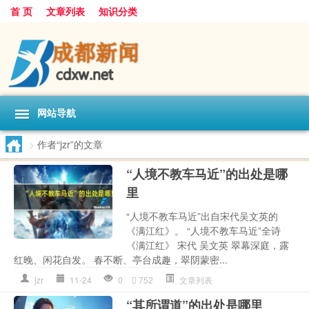
首 页
文章列表
知识分类
网站导航
>
作者“jzr”的文章
“人境不教车马近”的出处是哪
里
“人境不教车马近”出自宋代吴文英的
《满江红》。 “人境不教车马近”全诗
《满江红》 宋代 吴文英 翠幕深庭，露
红晚、闲花自发。 春不断、亭台成趣，翠阴蒙密...
jzr
11-24
0
752
文章列表
“其所谓道”的出处是哪里