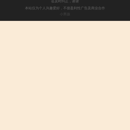
会及时纠正，谢谢
本站仅为个人兴趣爱好，不接盈利性广告及商业合作
小男孩