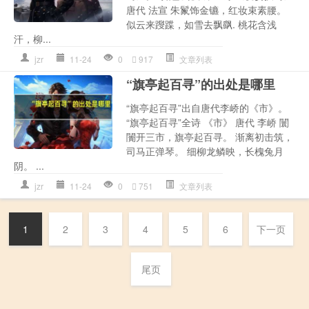
唐代 法宣 朱鬣饰金镳，红妆束素腰。
似云来躞蹀，如雪去飘飖. 桃花含浅
汗，柳...
jzr
11-24
0
917
文章列表
“旗亭起百寻”的出处是哪里
“旗亭起百寻”出自唐代李峤的《市》。
“旗亭起百寻”全诗 《市》 唐代 李峤 闤
闠开三市，旗亭起百寻。 渐离初击筑，
司马正弹琴。 细柳龙鳞映，长槐兔月
阴。 ...
jzr
11-24
0
751
文章列表
1
2
3
4
5
6
下一页
尾页