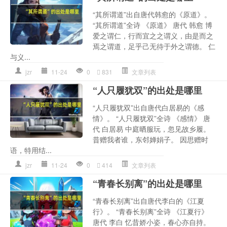
“其所谓道”出自唐代韩愈的《原道》。
“其所谓道”全诗 《原道》 唐代 韩愈 博
爱之谓仁，行而宜之之谓义，由是而之
焉之谓道，足乎己无待于外之谓德。 仁
与义...
jzr
11-24
0
831
文章列表
“人只履犹双”的出处是哪里
“人只履犹双”出自唐代白居易的《感
情》。 “人只履犹双”全诗 《感情》 唐
代 白居易 中庭晒服玩，忽见故乡履。
昔赠我者谁，东邻婵娟子。 因思赠时
语，特用结...
jzr
11-24
0
414
文章列表
“青春长别离”的出处是哪里
“青春长别离”出自唐代李白的《江夏
行》。 “青春长别离”全诗 《江夏行》
唐代 李白 忆昔娇小姿，春心亦自持。