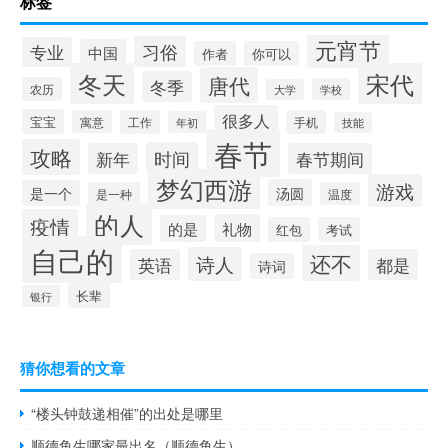
标签
元宵节
习俗
专业
中国
作者
你可以
冬天
宋代
唐代
冬季
农历
学校
大学
很多人
宝宝
寓意
工作
手机
年初
技能
春节
攻略
时间
新年
春节期间
梦幻西游
游戏
汤圆
是一个
是一种
温度
的人
疫情
礼物
的是
红包
考试
自己的
还不
诗人
英语
都是
诗词
长辈
银行
猜你想看的文章
“楼头钟鼓递相催”的出处是哪里
顺德鱼生哪家最出名（顺德鱼生）