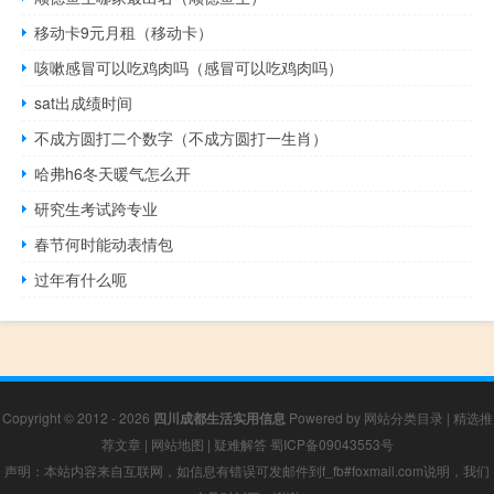
移动卡9元月租（移动卡）
咳嗽感冒可以吃鸡肉吗（感冒可以吃鸡肉吗）
sat出成绩时间
不成方圆打二个数字（不成方圆打一生肖）
哈弗h6冬天暖气怎么开
研究生考试跨专业
春节何时能动表情包
过年有什么呃
Copyright © 2012 - 2026
四川成都生活实用信息
Powered by
网站分类目录
|
精选推
荐文章
|
网站地图
|
疑难解答
蜀ICP备09043553号
声明：本站内容来自互联网，如信息有错误可发邮件到f_fb#foxmail.com说明，我们