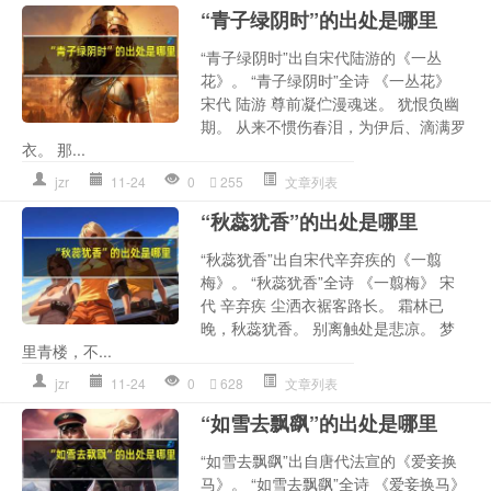
“青子绿阴时”的出处是哪里
“青子绿阴时”出自宋代陆游的《一丛
花》。 “青子绿阴时”全诗 《一丛花》
宋代 陆游 尊前凝伫漫魂迷。 犹恨负幽
期。 从来不惯伤春泪，为伊后、滴满罗
衣。 那...
jzr
11-24
0
255
文章列表
“秋蕊犹香”的出处是哪里
“秋蕊犹香”出自宋代辛弃疾的《一翦
梅》。 “秋蕊犹香”全诗 《一翦梅》 宋
代 辛弃疾 尘洒衣裾客路长。 霜林已
晚，秋蕊犹香。 别离触处是悲凉。 梦
里青楼，不...
jzr
11-24
0
628
文章列表
“如雪去飘飖”的出处是哪里
“如雪去飘飖”出自唐代法宣的《爱妾换
马》。 “如雪去飘飖”全诗 《爱妾换马》