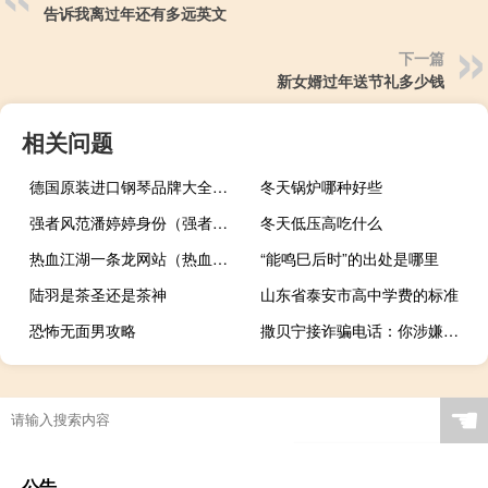
告诉我离过年还有多远英文
下一篇
新女婿过年送节礼多少钱
相关问题
德国原装进口钢琴品牌大全（钢琴品牌大全）
冬天锅炉哪种好些
强者风范潘婷婷身份（强者风范）
冬天低压高吃什么
热血江湖一条龙网站（热血江湖sf一条龙）
“能鸣巳后时”的出处是哪里
陆羽是茶圣还是茶神
山东省泰安市高中学费的标准
恐怖无面男攻略
撒贝宁接诈骗电话：你涉嫌拐卖儿童 这就很尴尬了
☚
公告