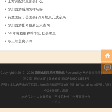
土方调配的原则是什么
梦幻西游后期怎样玩好
荷兰国际：英国央行9月加息几成定局
梦幻西游帐号最新公示查询
“今年黄敕换称呼”的出处是哪里
冬天能盖房子吗
Copyright © 2012 - 2026
四川成都生活实用信息
Powered by
网站分类目录
|
精选推
荐文章
|
网站地图
|
疑难解答
蜀ICP备09043553号
声明：本站内容来自互联网，如信息有错误可发邮件到f_fb#foxmail.com说明，我们
会及时纠正，谢谢
本站仅为个人兴趣爱好，不接盈利性广告及商业合作
小男孩