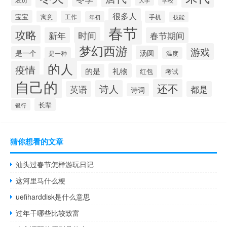
大学
很多人
宝宝
寓意
工作
手机
年初
技能
春节
攻略
时间
新年
春节期间
梦幻西游
游戏
汤圆
是一个
是一种
温度
的人
疫情
礼物
的是
红包
考试
自己的
还不
诗人
英语
都是
诗词
长辈
银行
猜你想看的文章
汕头过春节怎样游玩日记
这河里马什么梗
uefiharddisk是什么意思
过年干哪些比较致富