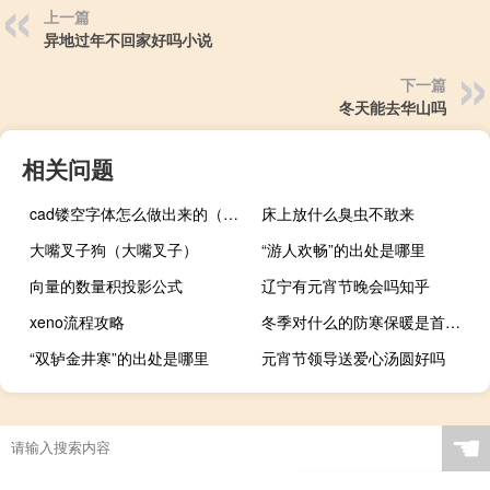
上一篇
异地过年不回家好吗小说
下一篇
冬天能去华山吗
相关问题
cad镂空字体怎么做出来的（cad镂空字体怎么做）
床上放什么臭虫不敢来
大嘴叉子狗（大嘴叉子）
“游人欢畅”的出处是哪里
向量的数量积投影公式
辽宁有元宵节晚会吗知乎
xeno流程攻略
冬季对什么的防寒保暖是首位的
“双轳金井寒”的出处是哪里
元宵节领导送爱心汤圆好吗
☚