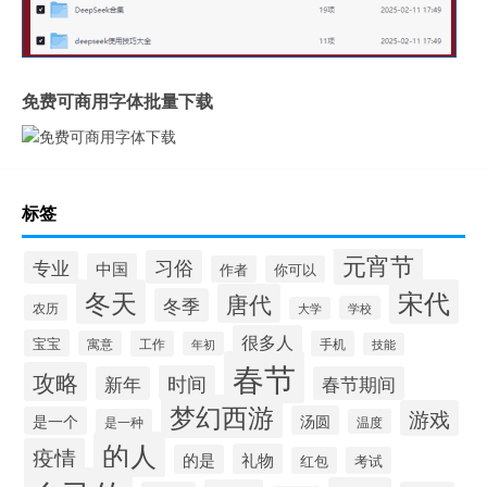
免费可商用字体批量下载
标签
元宵节
习俗
专业
中国
作者
你可以
冬天
宋代
唐代
冬季
农历
学校
大学
很多人
宝宝
寓意
工作
手机
年初
技能
春节
攻略
时间
新年
春节期间
梦幻西游
游戏
汤圆
是一个
是一种
温度
的人
疫情
礼物
的是
红包
考试