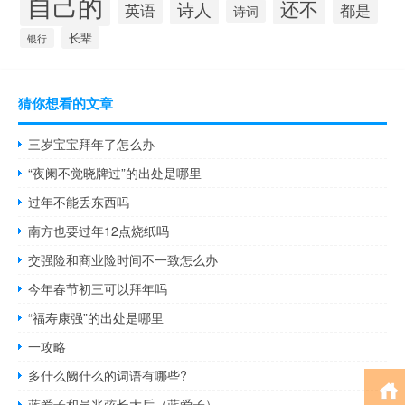
自己的
还不
诗人
英语
都是
诗词
长辈
银行
猜你想看的文章
三岁宝宝拜年了怎么办
“夜阑不觉晓牌过”的出处是哪里
过年不能丢东西吗
南方也要过年12点烧纸吗
交强险和商业险时间不一致怎么办
今年春节初三可以拜年吗
“福寿康强”的出处是哪里
一攻略
多什么阙什么的词语有哪些?
蓝爱子和吴兆弦长大后（蓝爱子）