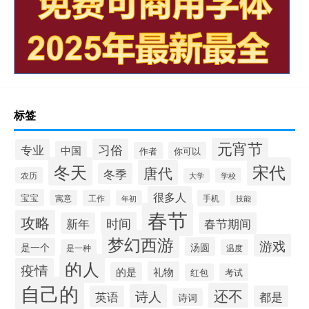
标签
元宵节
习俗
专业
中国
作者
你可以
冬天
宋代
唐代
冬季
农历
学校
大学
很多人
宝宝
寓意
工作
手机
年初
技能
春节
攻略
时间
新年
春节期间
梦幻西游
游戏
汤圆
是一个
是一种
温度
的人
疫情
礼物
的是
红包
考试
自己的
还不
诗人
英语
都是
诗词