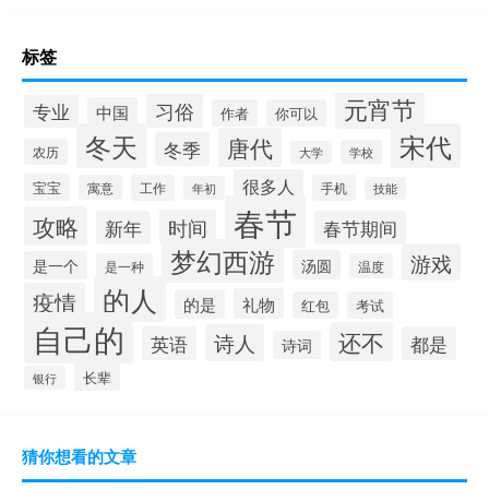
标签
元宵节
习俗
专业
中国
作者
你可以
冬天
宋代
唐代
冬季
农历
学校
大学
很多人
宝宝
寓意
工作
手机
年初
技能
春节
攻略
时间
新年
春节期间
梦幻西游
游戏
汤圆
是一个
是一种
温度
的人
疫情
礼物
的是
红包
考试
自己的
还不
诗人
英语
都是
诗词
长辈
银行
猜你想看的文章