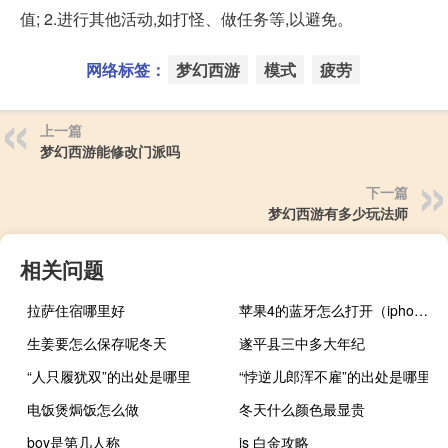
值; 2.进行其他活动,如打怪、做任务等,以避免。
网络标签：
梦幻西游
模式
疲劳
上一篇
梦幻西游能修改门派吗
下一篇
梦幻西游有多少玩法师
相关问题
拉萨住宿哪里好
苹果4的蓝牙怎么打开（iphone4s蓝牙怎么用）
生姜要怎么保存呢冬天
遂平县三中多大年纪
“人只履犹双”的出处是哪里
“悖逆儿郎浑不雇”的出处是哪里
电饭煲焗饭怎么做
冬天什么颜色最显贵
boy是第几人称
is 白金攻略