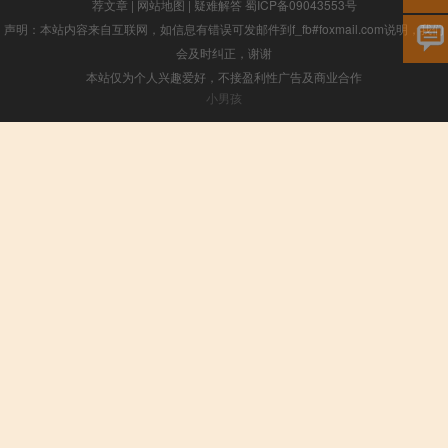
荐文章
|
网站地图
|
疑难解答
蜀ICP备09043553号
声明：本站内容来自互联网，如信息有错误可发邮件到f_fb#foxmail.com说明，我们
会及时纠正，谢谢
本站仅为个人兴趣爱好，不接盈利性广告及商业合作
小男孩