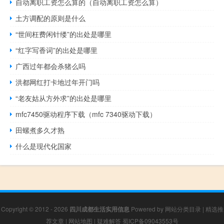
自动离职工资怎么算的（自动离职工资怎么算）
土方调配的原则是什么
“世间枉费闲针缕”的出处是哪里
“红字写香词”的出处是哪里
广西过年都会杀猪么吗
洪都网红打卡地过年开门吗
“老友姑从方外求”的出处是哪里
mfc7450驱动程序下载（mfc 7340驱动下载）
田螺煮多久才熟
什么是现代化国家
Copyright © 2012 - 2026
四川成都生活实用信息
Powered by
网站分类目录
|
精选推
荐文章
|
网站地图
|
疑难解答
蜀ICP备09043553号