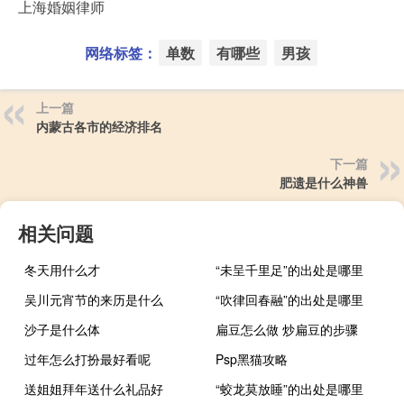
上海婚姻律师
网络标签：
单数
有哪些
男孩
上一篇
内蒙古各市的经济排名
下一篇
肥遗是什么神兽
相关问题
冬天用什么才
“未呈千里足”的出处是哪里
吴川元宵节的来历是什么
“吹律回春融”的出处是哪里
沙子是什么体
扁豆怎么做 炒扁豆的步骤
过年怎么打扮最好看呢
Psp黑猫攻略
送姐姐拜年送什么礼品好
“蛟龙莫放睡”的出处是哪里