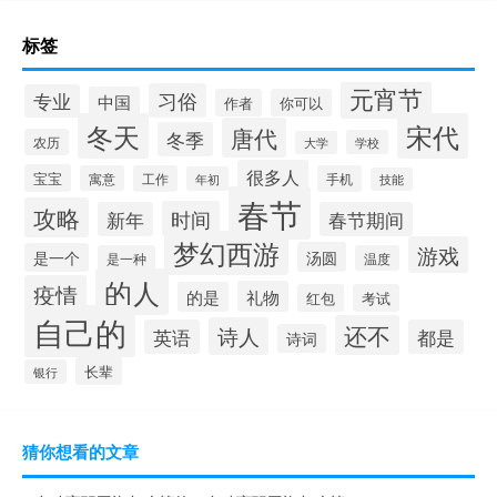
标签
元宵节
习俗
专业
中国
作者
你可以
冬天
宋代
唐代
冬季
农历
学校
大学
很多人
宝宝
寓意
工作
手机
年初
技能
春节
攻略
时间
新年
春节期间
梦幻西游
游戏
汤圆
是一个
是一种
温度
的人
疫情
礼物
的是
红包
考试
自己的
还不
诗人
英语
都是
诗词
长辈
银行
猜你想看的文章