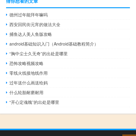
猜你想看的文章
德州过年能拜年嘛吗
西安回民街元宵的做法大全
捕鱼达人美人鱼版攻略
android基础知识入门（Android基础教程简介）
“胸中尘士久无奇”的出处是哪里
恐怖攻略视频攻略
零线火线接地线作用
过年送什么画送给妈
什么轮胎耐磨耐用
“开心定魂魄”的出处是哪里