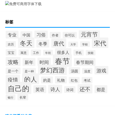
标签
元宵节
习俗
专业
中国
作者
你可以
冬天
宋代
唐代
冬季
农历
学校
大学
很多人
宝宝
寓意
工作
手机
年初
技能
春节
攻略
时间
新年
春节期间
梦幻西游
游戏
汤圆
是一个
是一种
温度
的人
疫情
礼物
的是
红包
考试
自己的
还不
诗人
英语
都是
诗词
长辈
银行