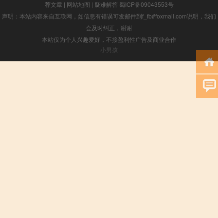
荐文章
|
网站地图
|
疑难解答
蜀ICP备09043553号
声明：本站内容来自互联网，如信息有错误可发邮件到f_fb#foxmail.com说明，我们
会及时纠正，谢谢
本站仅为个人兴趣爱好，不接盈利性广告及商业合作
小男孩