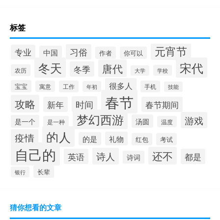
标签
元宵节
习俗
专业
中国
作者
你可以
冬天
宋代
唐代
冬季
农历
学校
大学
很多人
宝宝
寓意
工作
手机
年初
技能
春节
攻略
时间
新年
春节期间
梦幻西游
游戏
汤圆
是一个
是一种
温度
的人
疫情
礼物
的是
红包
考试
自己的
还不
诗人
英语
都是
诗词
长辈
银行
猜你想看的文章