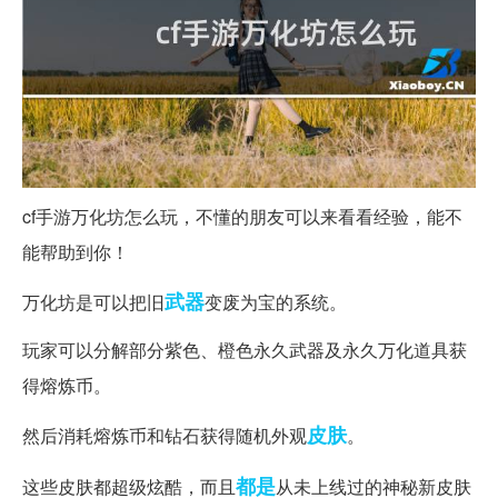
cf手游万化坊怎么玩，不懂的朋友可以来看看经验，能不
能帮助到你！
武器
万化坊是可以把旧
变废为宝的系统。
玩家可以分解部分紫色、橙色永久武器及永久万化道具获
得熔炼币。
皮肤
然后消耗熔炼币和钻石获得随机外观
。
都是
这些皮肤都超级炫酷，而且
从未上线过的神秘新皮肤