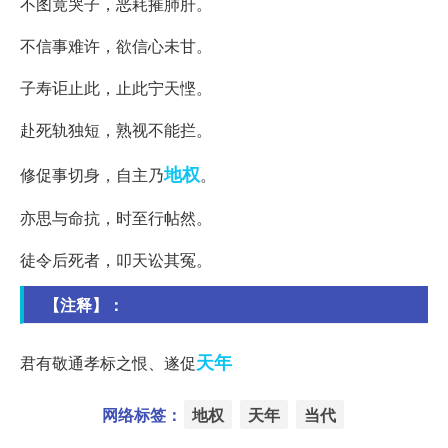
不图竟哭子，恶耗摧肺肝。
不信事难许，欲信心未甘。
子寿讵止此，止此宁天悭。
赴死轨独短，熟视不能拦。
地权
修促事切身，自主乃
。
亦思与命抗，时至行帖然。
徒令后死者，叩天讼其冤。
【注释】：
天年
君有敬通孝标之恨、遂促
网络标签：
地权
天年
当代