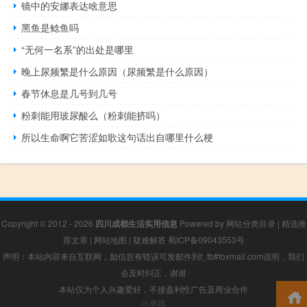
镜中的安娜表达啥意思
黑鱼是鲶鱼吗
“无何一名系”的出处是哪里
晚上尿频繁是什么原因（尿频繁是什么原因）
春节休息是几号到几号
粉刺能用玻尿酸么（粉刺能挤吗）
所以生命啊它苦涩如歌这句话出自哪里什么梗
Copyright © 2012 - 2026
四川成都生活实用信息
Powered by
网站分类目录
|
精选推
荐文章
|
网站地图
|
疑难解答
蜀ICP备09043553号
声明：本站内容来自互联网，如信息有错误可发邮件到f_fb#foxmail.com说明，我们
会及时纠正，谢谢
本站仅为个人兴趣爱好，不接盈利性广告及商业合作
小男孩