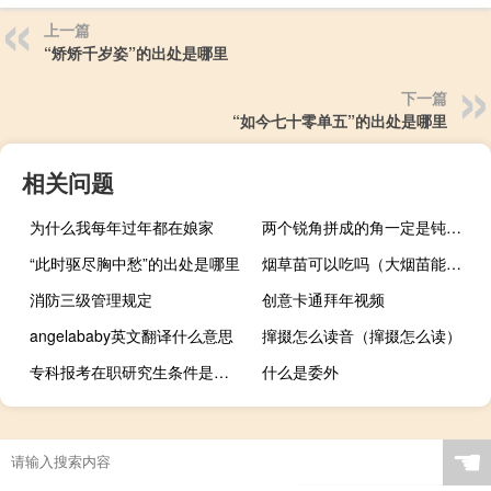
上一篇
“矫矫千岁姿”的出处是哪里
下一篇
“如今七十零单五”的出处是哪里
相关问题
为什么我每年过年都在娘家
两个锐角拼成的角一定是钝角吗
“此时驱尽胸中愁”的出处是哪里
烟草苗可以吃吗（大烟苗能不能吃）
消防三级管理规定
创意卡通拜年视频
angelababy英文翻译什么意思
撺掇怎么读音（撺掇怎么读）
专科报考在职研究生条件是什么
什么是委外
☚