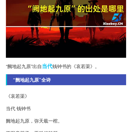
当代
“阙地起九原”出自
钱钟书的《哀若渠》。
“阙地起九原”全诗
《哀若渠》
当代 钱钟书
阙地起九原，弥天戢一棺。