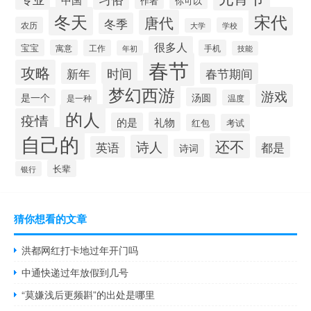
作者
你可以
冬天
宋代
唐代
冬季
农历
学校
大学
很多人
宝宝
寓意
工作
手机
年初
技能
春节
攻略
时间
新年
春节期间
梦幻西游
游戏
汤圆
是一个
是一种
温度
的人
疫情
礼物
的是
红包
考试
自己的
还不
诗人
英语
都是
诗词
长辈
银行
猜你想看的文章
洪都网红打卡地过年开门吗
中通快递过年放假到几号
“莫嫌浅后更频斟”的出处是哪里