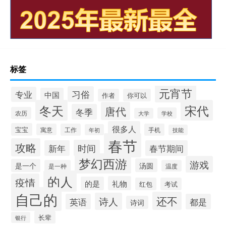
标签
元宵节
习俗
专业
中国
作者
你可以
冬天
宋代
唐代
冬季
农历
学校
大学
很多人
宝宝
寓意
工作
手机
年初
技能
春节
攻略
时间
新年
春节期间
梦幻西游
游戏
汤圆
是一个
是一种
温度
的人
疫情
礼物
的是
红包
考试
自己的
还不
诗人
英语
都是
诗词
长辈
银行