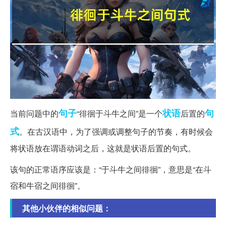
句子
状语
句
当前问题中的
“徘徊于斗牛之间”是一个
后置的
式
。在古汉语中，为了强调或调整句子的节奏，有时候会
将状语放在谓语动词之后，这就是状语后置的句式。
该句的正常语序应该是：“于斗牛之间徘徊”，意思是“在斗
宿和牛宿之间徘徊”。
其他小伙伴的相似问题：