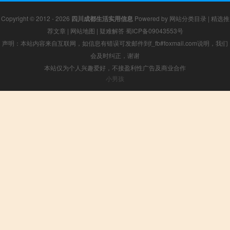
Copyright © 2012 - 2026
四川成都生活实用信息
Powered by
网站分类目录
|
精选推
荐文章
|
网站地图
|
疑难解答
蜀ICP备09043553号
声明：本站内容来自互联网，如信息有错误可发邮件到f_fb#foxmail.com说明，我们
会及时纠正，谢谢
本站仅为个人兴趣爱好，不接盈利性广告及商业合作
小男孩