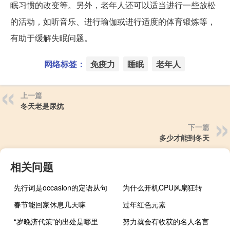
眠习惯的改变等。另外，老年人还可以适当进行一些放松
的活动，如听音乐、进行瑜伽或进行适度的体育锻炼等，
有助于缓解失眠问题。
网络标签：
免疫力
睡眠
老年人
上一篇
冬天老是尿炕
下一篇
多少才能到冬天
相关问题
先行词是occasion的定语从句
为什么开机CPU风扇狂转
春节能回家休息几天嘛
过年红色元素
“岁晚济代策”的出处是哪里
努力就会有收获的名人名言