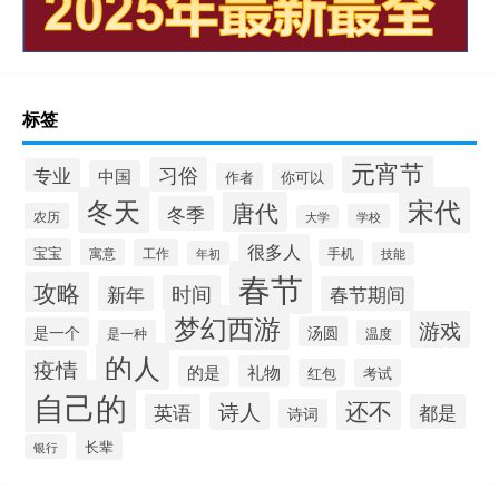
标签
元宵节
习俗
专业
中国
作者
你可以
冬天
宋代
唐代
冬季
农历
学校
大学
很多人
宝宝
寓意
工作
手机
年初
技能
春节
攻略
时间
新年
春节期间
梦幻西游
游戏
汤圆
是一个
是一种
温度
的人
疫情
礼物
的是
红包
考试
自己的
还不
诗人
英语
都是
诗词
长辈
银行