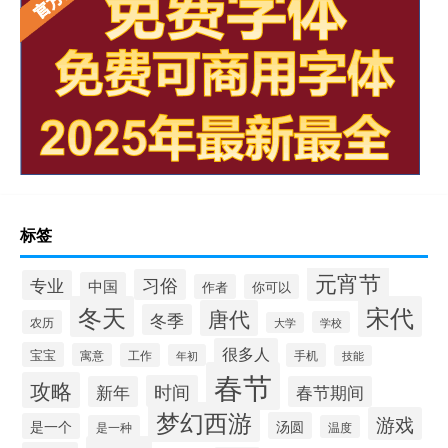
标签
元宵节
习俗
专业
中国
作者
你可以
冬天
宋代
唐代
冬季
农历
学校
大学
很多人
宝宝
寓意
工作
手机
年初
技能
春节
攻略
时间
新年
春节期间
梦幻西游
游戏
汤圆
是一个
是一种
温度