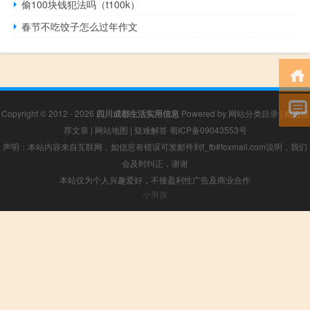
偷100块钱犯法吗（t100k）
春节不吃饺子怎么过年作文
Copyright © 2012 - 2026
四川成都生活实用信息
Powered by
网站分类目录
|
精选推
荐文章
|
网站地图
|
疑难解答
蜀ICP备09043553号
声明：本站内容来自互联网，如信息有错误可发邮件到f_fb#foxmail.com说明，我们
会及时纠正，谢谢
本站仅为个人兴趣爱好，不接盈利性广告及商业合作
小男孩