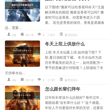
以下围绕\"搬家可以吃香蕉吗冬天\"主题
解决网友的困惑 搬家送香蕉可以吗? 搬
家时可以送香蕉，但需要考虑几个因
素。 首先是香蕉的保存。香蕉是易腐食
品，需要...
bjk
02-18
0
321
春节2024
冬天上坟上供放什么
上联:冬月水仙案上供;如何接下联? 下
联:夏日池蛙莲下藏。 冬月水仙作为农
历冬季最美的花卉之一，如何搭配另一
季节的景象进行对联呢？上联描绘了冬
天供奉水仙...
dts
02-18
0
157
春节2024
怎么跟长辈们拜年
过年给长辈送什么比较好? 每年过年，
都面临着“送长辈什么好？”这个难题。
年轻人不但要面对长辈的关切，还要应