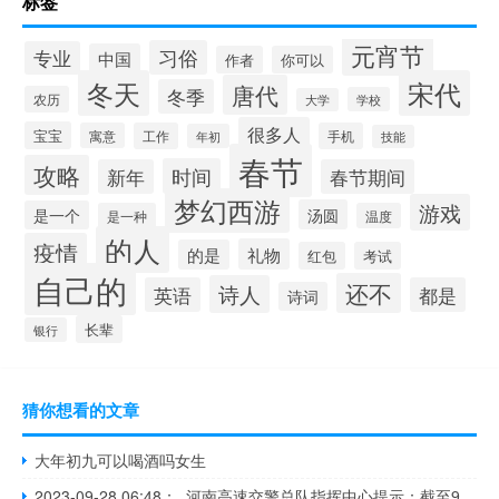
标签
元宵节
习俗
专业
中国
作者
你可以
冬天
宋代
唐代
冬季
农历
学校
大学
很多人
宝宝
寓意
工作
手机
年初
技能
春节
攻略
时间
新年
春节期间
梦幻西游
游戏
汤圆
是一个
是一种
温度
的人
疫情
礼物
的是
红包
考试
自己的
还不
诗人
英语
都是
诗词
长辈
银行
猜你想看的文章
大年初九可以喝酒吗女生
2023-09-28 06:48： 河南高速交警总队指挥中心提示：截至9月28日06时48分 目前河南省高速通行情况：因雾，禁止所有车辆上站的路段：大广高速：慈周寨站-南乐站台辉高速：台前站-浚县西站德上高速：范县东站南林高速：安阳东站-南乐东站濮卫高速：全线阳新高速：濮阳东站-白堽站菏宝高速：柏香站-长 ​​​