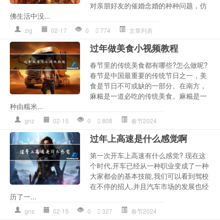
对亲朋好友的催婚念婚的种种问题，仿
佛生活中没...
zlg
02-17
0
774
文章列表
过年做美食小视频教程
春节里的传统美食都有哪些?怎么做呢?
春节是中国最重要的传统节日之一，美
食是节日不可或缺的一部分。在南方，
麻糍是一道必吃的传统美食。麻糍是一
种由糯米...
gnz
02-15
0
808
春节2024
过年上高速是什么感觉啊
第一次开车上高速有什么感觉? 现在这
个时代,开车已经从一种职业变成了一种
大家都会的基本技能,我们可以看到驾校
在不停的招人,并且汽车市场的发展也经
历了一...
gns
02-15
0
327
春节2024