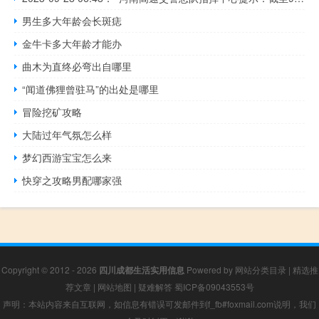
男生多大年龄会长斑痣
金牛卡多大年龄才能办
曲木为直终必弯出自哪里
“闻道佛狸曾驻马”的出处是哪里
冒险挖矿攻略
大陆过年气氛怎么样
梦幻西游宝宝怎么来
快穿之攻略男配哪家强
Copyright © 2012 - 2026
四川成都生活实用信息
Powered by
网站分类目录
|
精选推
荐文章
|
网站地图
|
疑难解答
蜀ICP备09043553号
声明：本站内容来自互联网，如信息有错误可发邮件到f_fb#foxmail.com说明，我们