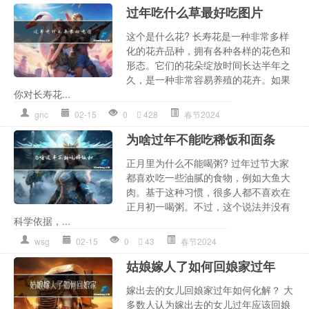
过年吃什么草最好吃图片
这个是什么花? 长寿花是一种非常多样
化的花卉品种，拥有各种各样的花色和
形态。它们的花朵绽放时间长达半年之
久，是一种非常容易养殖的花卉。如果
你对长寿花...
gnc
02-15
0
428
春节2024
为啥过年不能吃稀饭和面条
正月里为什么不能喝粥? 过年过节大家
都喜欢吃一些油腻的食物，例如大鱼大
肉。基于这种习惯，很多人都不喜欢在
正月初一喝粥。不过，这个说法并没有
科学依据，...
wsg
02-15
0
43
春节2024
姑娘嫁人了如何回娘家过年
嫁出去的女儿回娘家过年如何化解？ 大
多数人认为嫁出去的女儿过年应该回娘