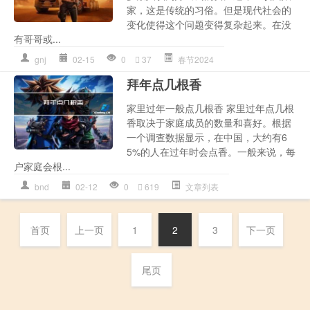
家，这是传统的习俗。但是现代社会的
变化使得这个问题变得复杂起来。在没
有哥哥或...
gnj
02-15
0
37
春节2024
拜年点几根香
家里过年一般点几根香 家里过年点几根
香取决于家庭成员的数量和喜好。根据
一个调查数据显示，在中国，大约有6
5%的人在过年时会点香。一般来说，每
户家庭会根...
bnd
02-12
0
619
文章列表
首页
上一页
1
2
3
下一页
尾页