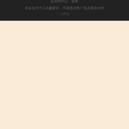
会及时纠正，谢谢
本站仅为个人兴趣爱好，不接盈利性广告及商业合作
小男孩