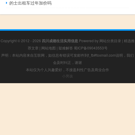
的士出租车过年加价吗
Copyright © 2012 - 2026
四川成都生活实用信息
Powered by
网站分类目录
|
精选推
荐文章
|
网站地图
|
疑难解答
蜀ICP备09043553号
声明：本站内容来自互联网，如信息有错误可发邮件到f_fb#foxmail.com说明，我们
会及时纠正，谢谢
本站仅为个人兴趣爱好，不接盈利性广告及商业合作
小男孩