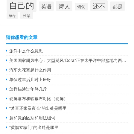
自己的
还不
诗人
英语
都是
诗词
长辈
银行
猜你想看的文章
派件中是什么意思
美国国家飓风中心：大型飓风“Dora”正在太平洋中部盆地向西移动
汽车火花塞起什么作用
单位过年后几时上班呀
怎样描述过年胖几斤
硬屏幕布和软幕布对比（硬屏）
“梦喜还家及夜长”的出处是哪里
竟和竞的区别和用法组词
“黄旗立辕门”的出处是哪里