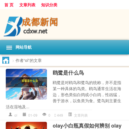
首 页
文章列表
知识分类
网站导航
>
作者“ol”的文章
鸥鹭是什么鸟
鸥鹭是对鸥鸟和鹭鸟的统称，并不是指
某一种具体的鸟类。鸥鸟通常生活在海
边，形色类似白鸽或小白鸡，性凶猛，
善于游水，以鱼类为食。鹭鸟则主要生
活在湿地及...
ol
01-09
0
449
文章列表
olay小白瓶真假如何辨别 olay