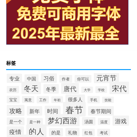
标签
元宵节
习俗
专业
中国
作者
你可以
冬天
宋代
唐代
冬季
农历
学校
大学
很多人
宝宝
寓意
工作
手机
年初
技能
春节
攻略
时间
新年
春节期间
梦幻西游
游戏
汤圆
是一个
是一种
温度
的人
疫情
礼物
的是
红包
考试