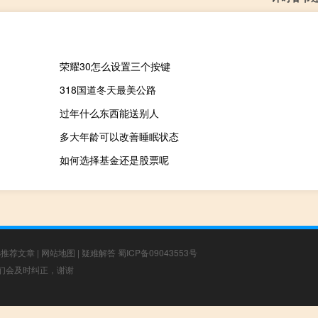
荣耀30怎么设置三个按键
318国道冬天最美公路
过年什么东西能送别人
多大年龄可以改善睡眠状态
如何选择基金还是股票呢
选推荐文章
|
网站地图
|
疑难解答
蜀ICP备09043553号
，我们会及时纠正，谢谢