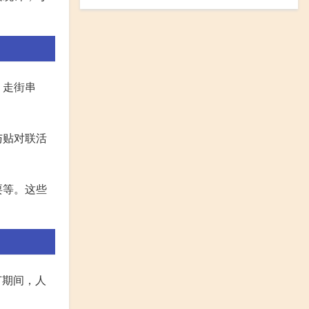
、走街串
与贴对联活
耍等。这些
春节期间，人