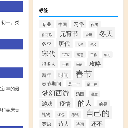
标签
月初一。类
习俗
专业
中国
作者
冬天
元宵节
你可以
农历
唐代
冬季
学校
大学
宋代
宝宝
寓意
工作
年初
攻略
很多人
手机
技能
春节
时间
新年
春节期间
是一个
是一种
过新年的最
梦幻西游
汤圆
温度
的人
疫情
游戏
的是
声和喜庆音
自己的
礼物
红包
考试
还不
诗人
英语
诗词