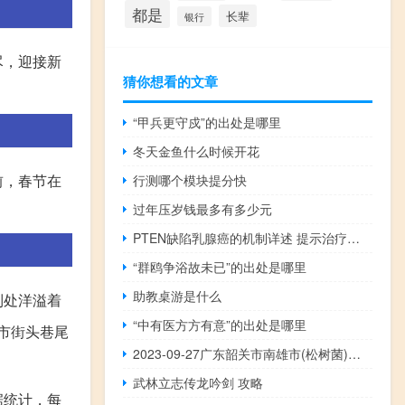
都是
长辈
银行
尽，迎接新
猜你想看的文章
“甲兵更守戍”的出处是哪里
冬天金鱼什么时候开花
前，春节在
行测哪个模块提分快
过年压岁钱最多有多少元
PTEN缺陷乳腺癌的机制详述 提示治疗效果有所改善
“群鸥争浴故未已”的出处是哪里
助教桌游是什么
到处洋溢着
“中有医方方有意”的出处是哪里
市街头巷尾
2023-09-27广东韶关市南雄市(松树菌)的报价是多少
武林立志传龙吟剑 攻略
据统计，每