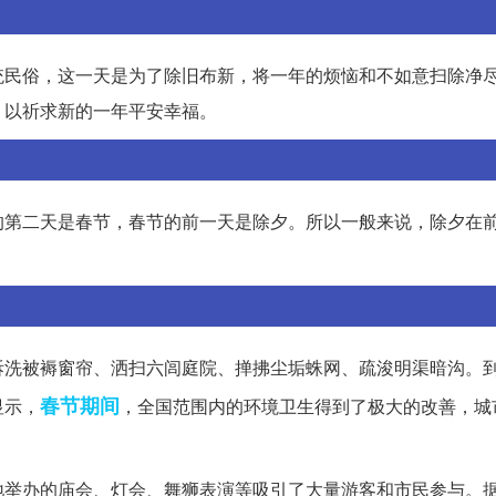
统民俗，这一天是为了除旧布新，将一年的烦恼和不如意扫除净
，以祈求新的一年平安幸福。
的第二天是春节，春节的前一天是除夕。所以一般来说，除夕在
拆洗被褥窗帘、洒扫六闾庭院、掸拂尘垢蛛网、疏浚明渠暗沟。
春节期间
显示，
，全国范围内的环境卫生得到了极大的改善，城
地举办的庙会、灯会、舞狮表演等吸引了大量游客和市民参与。