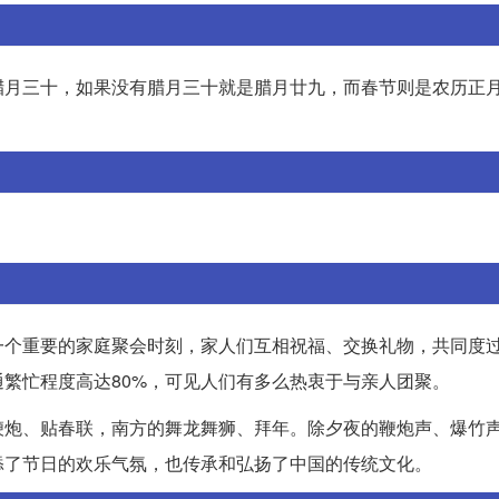
腊月三十，如果没有腊月三十就是腊月廿九，而春节则是农历正
一个重要的家庭聚会时刻，家人们互相祝福、交换礼物，共同度
繁忙程度高达80%，可见人们有多么热衷于与亲人团聚。
鞭炮、贴春联，南方的舞龙舞狮、拜年。除夕夜的鞭炮声、爆竹
添了节日的欢乐气氛，也传承和弘扬了中国的传统文化。