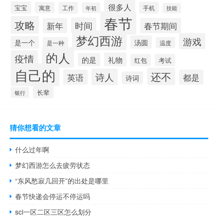
很多人
宝宝
寓意
工作
手机
年初
技能
春节
攻略
时间
新年
春节期间
梦幻西游
游戏
汤圆
是一个
是一种
温度
的人
疫情
礼物
的是
红包
考试
自己的
还不
诗人
英语
都是
诗词
长辈
银行
猜你想看的文章
什么过年啊
梦幻西游怎么去疲劳状态
“东风愁寂几回开”的出处是哪里
春节快递会停运不停运吗
sci一区二区三区怎么划分