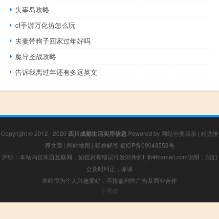
失事岛攻略
cf手游万化坊怎么玩
夫妻带狗子回家过年好吗
魔导圣战攻略
告诉我离过年还有多远英文
Copyright © 2012 - 2026
四川成都生活实用信息
Powered by
网站分类目录
|
精选推
荐文章
|
网站地图
|
疑难解答
蜀ICP备09043553号
声明：本站内容来自互联网，如信息有错误可发邮件到f_fb#foxmail.com说明，我们
会及时纠正，谢谢
本站仅为个人兴趣爱好，不接盈利性广告及商业合作
小男孩