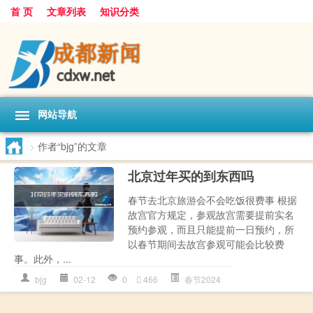
首 页
文章列表
知识分类
网站导航
>
作者“bjg”的文章
北京过年买的到东西吗
春节去北京旅游会不会吃饭很费事 根据
故宫官方规定，参观故宫需要提前实名
预约参观，而且只能提前一日预约，所
以春节期间去故宫参观可能会比较费
事。此外，...
bjg
02-12
0
466
春节2024